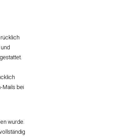
rücklich
h und
estattet.
cklich
-Mails bei
sen wurde.
vollständig