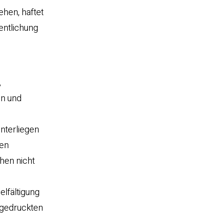
hen, haftet
fentlichung
,
en und
nterliegen
gen
hen nicht
elfältigung
 gedruckten