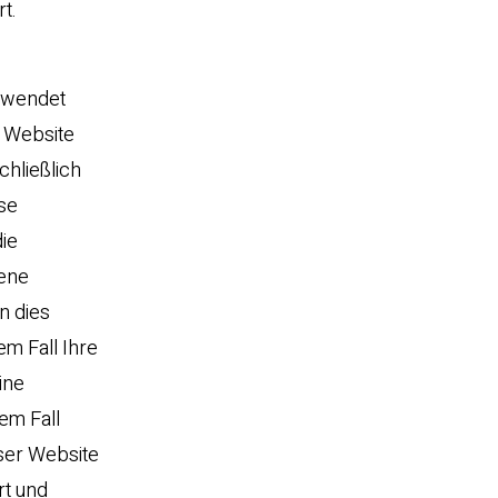
t.
erwendet
r Website
chließlich
se
ie
dene
n dies
em Fall Ihre
ine
em Fall
ser Website
rt und