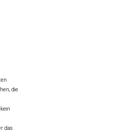
ten
hen, die
 kein
er das