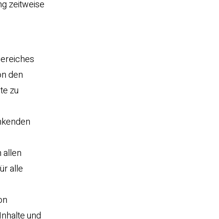
ng zeitweise
bereiches
von den
te zu
linkenden
 allen
ür alle
on
Inhalte und