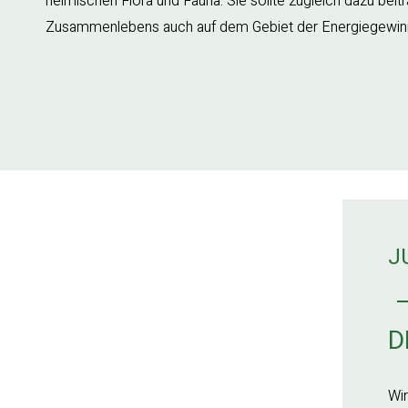
heimischen Flora und Fauna. Sie sollte zugleich dazu bei
Zusammenlebens auch auf dem Gebiet der Energiegewin
J
D
Wir