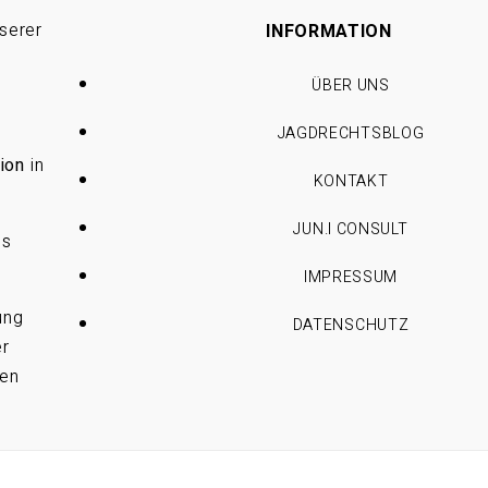
serer
INFORMATION
ÜBER UNS
JAGDRECHTSBLOG
ion
in
KONTAKT
JUN.I CONSULT
es
IMPRESSUM
ung
DATENSCHUTZ
er
ren