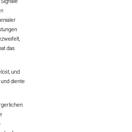
 Signale
en
enialer
istungen
ezweifelt,
hat das
löst, und
 und diente
ürgerlichen
ie
e