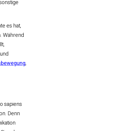
 sonstige
te es hat,
en. Während
t,
 und
tsbewegung
,
mo sapiens
ion. Denn
ikation