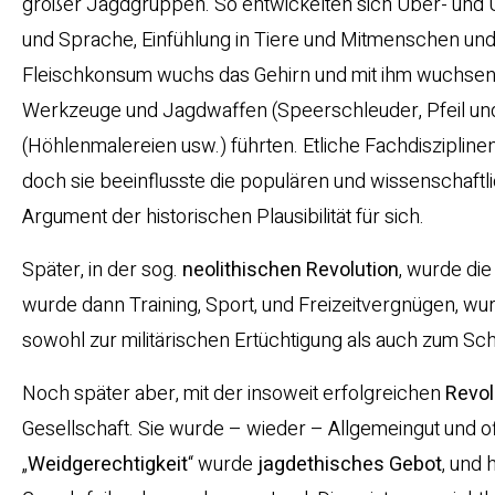
großer Jagdgruppen. So entwickelten sich Über- und Un
und Sprache, Einfühlung in Tiere und Mitmenschen und 
Fleischkonsum wuchs das Gehirn und mit ihm wuchsen di
Werkzeuge und Jagdwaffen (Speerschleuder, Pfeil und 
(Höhlenmalereien usw.) führten. Etliche Fachdisziplin
doch sie beeinflusste die populären und wissenschaft
Argument der historischen Plausibilität für sich.
Später, in der sog.
neolithischen Revolution
, wurde di
wurde dann Training, Sport, und Freizeitvergnügen, wu
sowohl zur militärischen Ertüchtigung als auch zum Sch
Noch später aber, mit der insoweit erfolgreichen
Revol
Gesellschaft. Sie wurde – wieder – Allgemeingut und of
„
Weidgerechtigkeit
“ wurde
jagdethisches Gebot
, und 