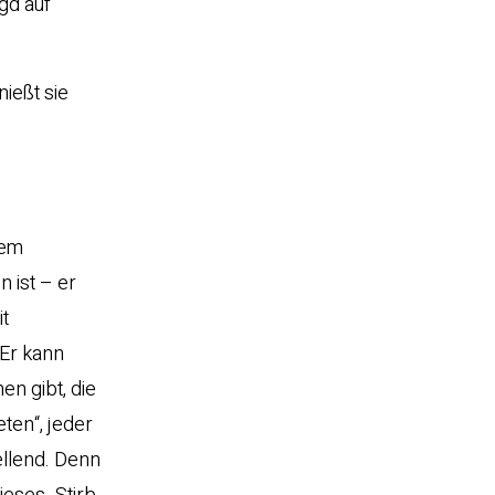
gd auf
ießt sie
nem
 ist – er
t
 Er kann
en gibt, die
ten“, jeder
ellend. Denn