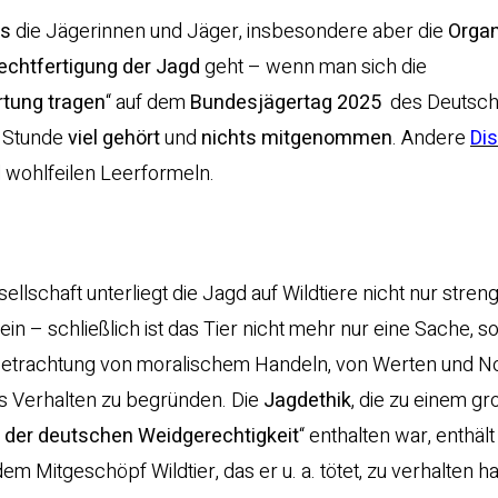
os
die Jägerinnen und Jäger, insbesondere aber die
Organ
echtfertigung der Jagd
geht – wenn man sich die
tung tragen
“ auf dem
Bundesjägertag 2025
des Deutsc
r Stunde
viel gehört
und
nichts mitgenommen
. Andere
Di
 wohlfeilen Leerformeln.
ellschaft unterliegt die Jagd auf Wildtiere nicht nur stren
ein – schließlich ist das Tier nicht mehr nur eine Sache, s
he Betrachtung von moralischem Handeln, von Werten und 
es Verhalten zu begründen. Die
Jagdethik
, die zu einem gr
 der deutschen Weidgerechtigkeit
“ enthalten war, enthält
Mitgeschöpf Wildtier, das er u. a. tötet, zu verhalten ha