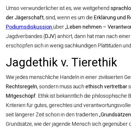
Umso verwunderlicher ist es, wie weitgehend
sprachl
der Jägerschaft
, sind, wenn es um die
Erklärung und R
Podiumsdiskussion
über „
Leben nehmen – Verantwor
Jagdverbandes (
DJV
) anhört, dann hat man nach eine
erschöpfen sich in wenig sachkundigen Plattitüden und
Jagdethik v. Tierethik
Wie jedes menschliche Handeln in einer zivilisierten Ges
Rechtsregeln
, sondern muss auch
ethisch vertretbar
s
Mitgeschöpf
. Ethik ist bekanntlich die philosophisc
Kriterien für gutes, gerechtes und verantwortungsvoll
seit längerer Zeit schon in den tradierten „
Grundsätzen
Grundsätze, wie der jagende Mensch sich gegenüber dem 