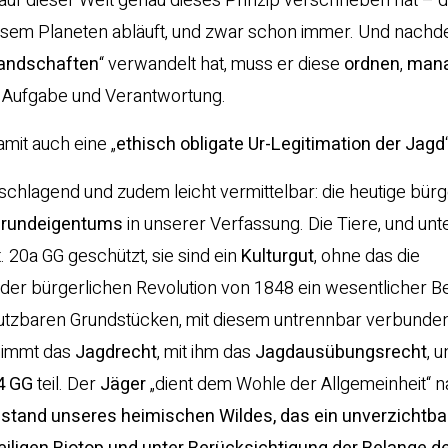
f dieser Welt genau dieses Prinzip verschrieben hat – di
sem Planeten abläuft, und zwar schon immer. Und nachd
landschaften
“ verwandelt hat, muss er diese
ordnen
,
man
, Aufgabe und Verantwortung.
mit auch eine „
ethisch obligate Ur-Legitimation der Jagd
 schlagend und zudem leicht vermittelbar: die heutige bürg
Grundeigentums
in unserer Verfassung. Die Tiere, und unt
. 20a GG geschützt, sie sind ein
Kulturgut
, ohne das die
t der bürgerlichen Revolution von 1848 ein wesentlicher Be
 nutzbaren Grundstücken, mit diesem untrennbar verbunde
 nimmt das
Jagdrecht
, mit ihm das
Jagdausübungsrecht
, 
14 GG
teil. Der
Jäger
„dient dem Wohle der Allgemeinheit“ n
stand unseres heimischen Wildes, das ein unverzichtbar