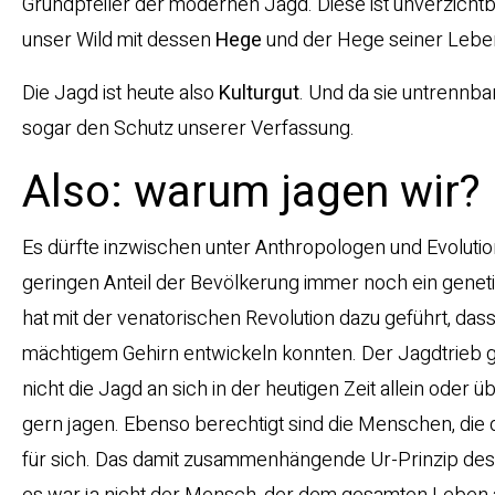
Grundpfeiler der modernen Jagd. Diese ist unverzichtba
unser Wild mit dessen
Hege
und der Hege seiner Leb
Die Jagd ist heute also
Kulturgut
. Und da sie untrennba
sogar den Schutz unserer Verfassung.
Also: warum jagen wir?
Es dürfte inzwischen unter Anthropologen und Evolution
geringen Anteil der Bevölkerung immer noch ein genet
hat mit der venatorischen Revolution dazu geführt, d
mächtigem Gehirn entwickeln konnten. Der Jagdtrieb ge
nicht die Jagd an sich in der heutigen Zeit allein oder 
gern jagen. Ebenso berechtigt sind die Menschen, die d
für sich. Das damit zusammenhängende Ur-Prinzip des