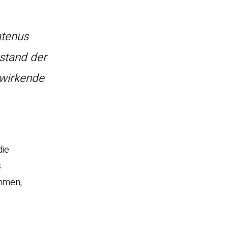
atenus
ustand der
nwirkende
die
s
hmen,