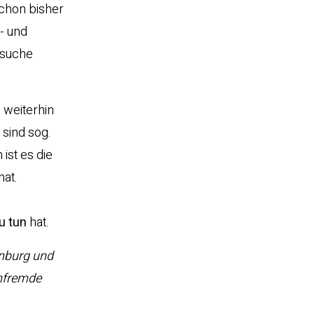
schon bisher
- und
rsuche
weiterhin
 sind sog.
ist es die
hat.
u tun
hat.
enburg und
chfremde