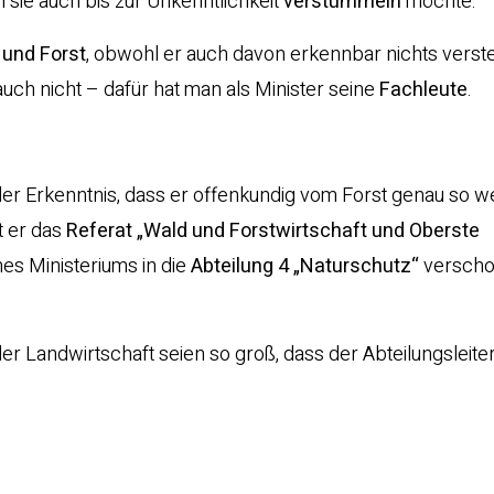
n sie auch bis zur Unkenntlichkeit
verstümmeln
möchte.
 und Forst
, obwohl er auch davon erkennbar nichts verst
auch nicht – dafür hat man als Minister seine
Fachleute
.
der Erkenntnis, dass er offenkundig vom Forst genau so we
t er das
Referat „Wald und Forstwirtschaft und Oberste
es Ministeriums in die
Abteilung 4 „Naturschutz“
verscho
er Landwirtschaft seien so groß, dass der Abteilungsleiter