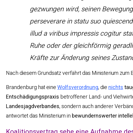
gezwungen wird, seinen Bewegung
perseverare in statu suo quiescendi
illud a viribus impressis cogitur 
Ruhe oder der gleichförmig geradl
Kräfte zur Änderung seines Zustan
Nach diesem Grundsatz verfährt das Ministerium zum 
Brandenburg hat eine
Wolfsverordnung
, die
nichts
tau
Entschädigungspraxis
betroffener Land- und Viehwirte
Landesjagdverbandes
, sondern auch anderer Verbän
antwortet das Ministerium in
bewundernswerter intellek
Koalitionsvertrag
sehe eine Aufnahme des 