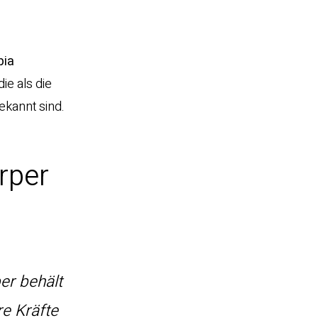
pia
die als die
kannt sind.
rper
er behält
re Kräfte