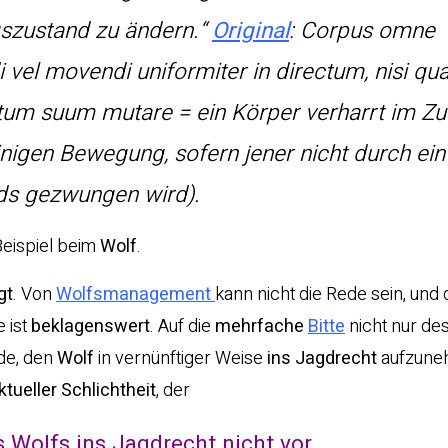
szustand zu ändern.“
Original
: Corpus omne
 vel movendi uniformiter in directum, nisi qu
statum suum mutare = ein Körper verharrt im Z
inigen Bewegung, sofern jener nicht durch ei
ds gezwungen wird).
Beispiel beim
Wolf
.
gt
. Von
Wolfsmanagement
kann nicht die Rede sein, und 
 ist
beklagenswert
. Auf die
mehrfache
Bitte
nicht nur de
de, den
Wolf
in vernünftiger Weise
ins Jagdrecht
aufzune
tueller Schlichtheit
, der
Wolfs ins Jagdrecht nicht vor.