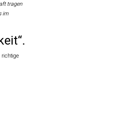
aft tragen
s im
eit“.
richtige