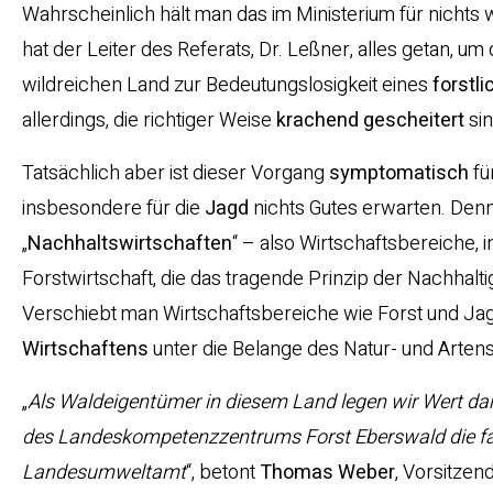
Wahrscheinlich hält man das im Ministerium für nichts w
hat der Leiter des Referats, Dr. Leßner, alles getan, um
wildreichen Land zur Bedeutungslosigkeit eines
forstl
allerdings, die richtiger Weise
krachend
gescheitert
sin
Tatsächlich aber ist dieser Vorgang
symptomatisch
fü
insbesondere für die
Jagd
nichts Gutes erwarten. Denn
„
Nachhaltswirtschaften
“ – also Wirtschaftsbereiche, 
Forstwirtschaft, die das tragende Prinzip der Nachhalt
Verschiebt man Wirtschaftsbereiche wie Forst und Jagd
Wirtschaftens
unter die Belange des Natur- und Artens
„
Als Waldeigentümer in diesem Land legen wir Wert da
des Landeskompetenzzentrums Forst Eberswald die fa
Landesumweltamt
“, betont
Thomas Weber
, Vorsitze