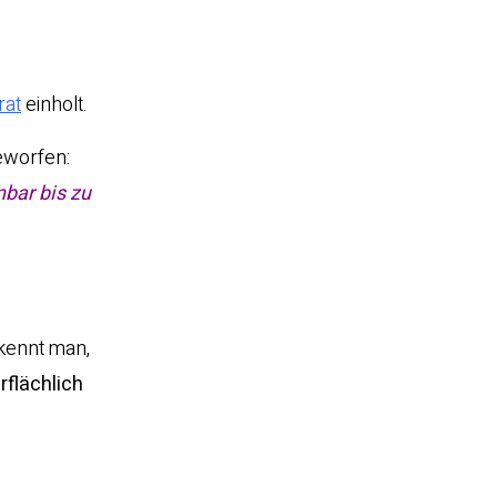
rat
einholt.
eworfen:
nbar bis zu
rkennt man,
rflächlich