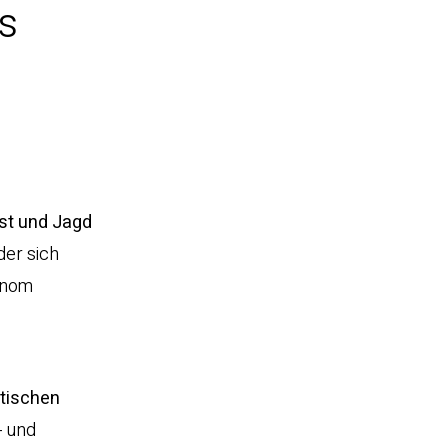
s
st und Jagd
 der sich
onom
itischen
- und