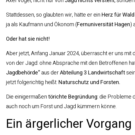
Axel Vogel, nicht nur von
Jagd nichts versteht
, sonder
Stattdessen, so glaubten wir, hätte er ein
Herz für Wald
ja als Kaufmann und Ökonom (
Fernuniversität Hagen
) 
Oder hat sie nicht!
Aber jetzt, Anfang Januar 2024, überrascht er uns mit 
von der Jagd: ohne Absprache mit den Betroffenen ha
Jagdbehörde“
aus der
Abteilung 3 Landwirtschaft
sein
jetzt folgerichtig heißt:
Naturschutz und Forsten.
Die einigermaßen
törichte Begründung
: die Probleme d
auch noch um Forst und Jagd kümmern könne.
Ein ärgerlicher Vorgang