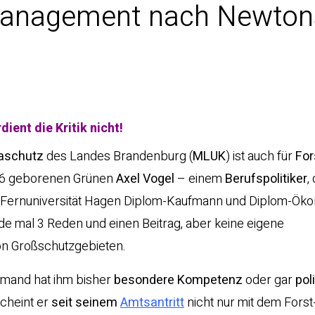
anagement nach Newton
ient die Kritik nicht!
maschutz
des Landes Brandenburg (
MLUK
) ist auch für
For
1956 geborenen Grünen
Axel Vogel
– einem
Berufspolitiker
,
 Fernuniversität Hagen Diplom-Kaufmann und Diplom-Ök
de mal 3 Reden und einen Beitrag, aber keine eigene
von Großschutzgebieten.
iemand hat ihm bisher
besondere Kompetenz
oder gar
pol
cheint er
seit seinem
Amtsantritt
nicht nur mit dem Forst