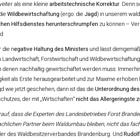
eiter als eine kleine
arbeitstechnische Korrektur
. Denn 
 die
Wildbewirtschaftung
(ergo: die
Jagd
) in unserem wald
ichen Hilfsdienstes herunterschrumpfen
zu können – Ve
d.
r die n
egative Haltung des Ministers
und lässt demgemäß 
 Landwirtschaft, Forstwirtschaft und Wildbewirtschaftung
in denen nachhaltig gewirtschaftet werden muss: Immerhin 
igkeit als Erste herausgearbeitet und zur Maxime erhoben 
 wie jetzt geschehen, dann ist das die
Unterordnung des
chutzes, der mit „Wirtschaften“
nicht das Allergeringste z
rauf, dass die Experten des Landesbetriebes Forst Brand
chlichen Partner beim Waldumbau bleiben, nicht das fa
nder des Waldbesitzerverbandes Brandenburg. Und
Rudolf