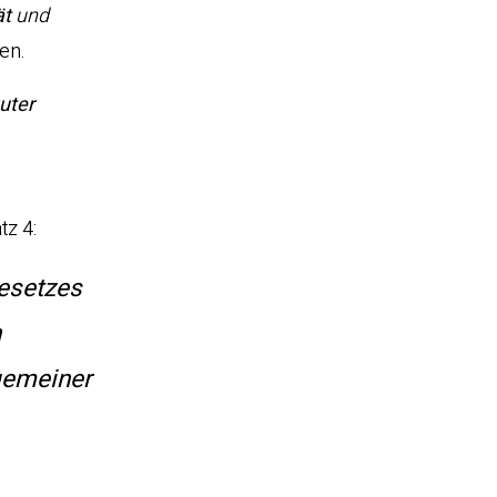
ät
und
en.
uter
tz 4:
esetzes
h
lgemeiner