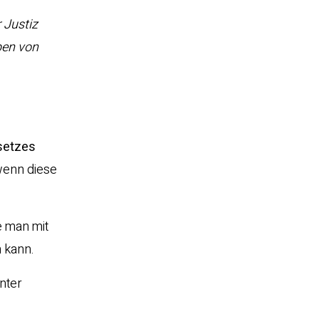
 Justiz
ben von
setzes
wenn diese
e man mit
 kann.
unter