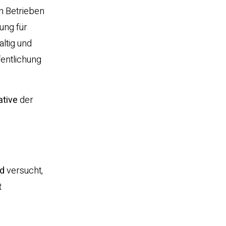
en Betrieben
ung für
altig und
fentlichung
ative
der
d
versucht,
t