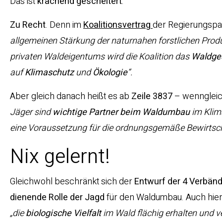
Das ist
krachend gescheitert
.
Zu Recht
. Denn im
Koalitionsvertrag
der Regierungspa
allgemeinen Stärkung der naturnahen forstlichen Prod
privaten Waldeigentums wird die Koalition das
Waldges
auf
Klimaschutz
und
Ökologie
“.
Aber gleich danach heißt es ab
Zeile 3837
– wenngleic
Jäger sind
wichtige Partner beim Waldumbau
im Klim
eine Voraussetzung für die ordnungsgemäße Bewirtscha
Nix gelernt!
Gleichwohl beschränkt sich der
Entwurf der 4 Verbän
dienende Rolle der
Jagd
für den Waldumbau. Auch hier 
„die
biologische
Vielfalt
im Wald flächig erhalten und v