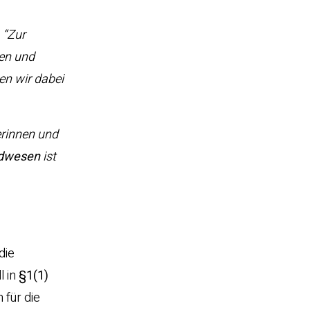
:
“Zur
len und
en wir dabei
rinnen und
gdwesen
ist
die
l in
§1(1)
 für die