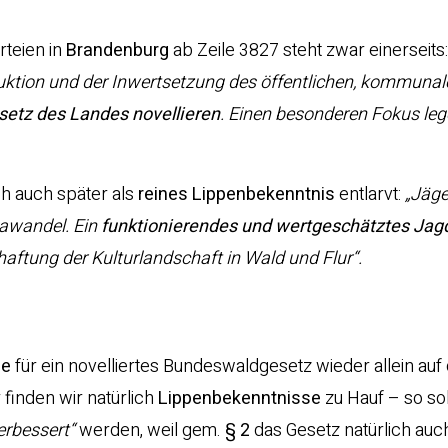
rteien in
Brandenburg
ab Zeile 3827 steht zwar einerseits
uktion und der Inwertsetzung des öffentlichen, kommuna
etz des Landes novellieren
. Einen besonderen Fokus leg
h auch später als
reines Lippenbekenntnis
entlarvt:
„Jäge
awandel. Ein
funktionierendes und wertgeschätztes Ja
ftung der Kulturlandschaft in Wald und Flur“.
de
für ein novelliertes Bundeswaldgesetz wieder allein auf 
finden wir natürlich
Lippenbekenntnisse
zu Hauf – so sol
erbessert“
werden, weil gem.
§ 2
das Gesetz natürlich auch