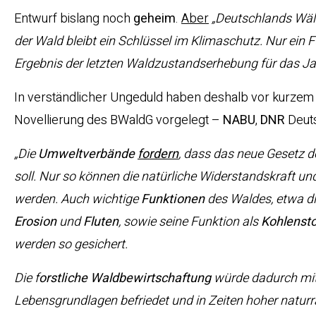
Entwurf bislang noch
geheim
.
Aber
„Deutschlands Wäld
der Wald bleibt ein Schlüssel im Klimaschutz. Nur ein
Ergebnis der letzten Waldzustandserhebung für das J
In verständlicher Ungeduld haben deshalb vor kurze
Novellierung des BWaldG vorgelegt –
NABU
,
DNR
Deuts
„Die
Umweltverbände
fordern
, dass das neue Gesetz d
soll. Nur so können die natürliche Widerstandskraft u
werden. Auch wichtige
Funktionen
des Waldes, etwa d
Erosion
und
Fluten
, sowie seine Funktion als
Kohlensto
werden so gesichert.
Die f
orstliche Waldbewirtschaftung
würde dadurch mit 
Lebensgrundlagen befriedet und in Zeiten hoher naturrä