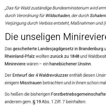
„Das für Wald zuständige Bundesministerium wird erm
durch Verordnung für
Wildschaden
, der durch
Schalen
Verjüngung durch Verbiss entsteht, Maßnahmen und (P
Die unseligen Minirevier
Das
gescheiterte Landesjagdgesetz in Brandenburg
u
Rheinland-Pfalz
wollten
zurück zu 1848
und Waldbesit
Minireviere
wären – ein
hanebüchener
Unsinn
.
Der
Entwurf der 4 Waldrevoluzzer
enthält diesen Unsin
einigem
Misstrauen
betrachten und in ihnen schon ma
So heißen die bisherigen
Forstbetriebsgemeinschaft
anderem gem.
§ 19
Abs. 1 Ziff. 7 beinhalten: