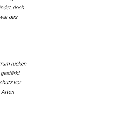
indet, doch
 war das
trum rücken
 gestärkt
Schutz vor
r
Arten