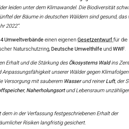
er leiden unter dem Klimawandel. Die Biodiversität schw
 Fünftel der Bäume in deutschen Wäldern sind gesund, das
ahr 2022“
.
m
4 Umweltverbände
einen eigenen
Gesetzentwurf
für die
cher Naturschutzring,
Deutsche Umwelthilfe
und
WWF
.
en Erhalt und die Stärkung des
Ökosystems Wald
ins Zen
nd Anpassungsfähigkeit unserer Wälder gegen Klimafolgen
ie Versorgung mit sauberem
Wasser
und reiner
Luft
, der 
ffspeicher
,
Naherholungsort
und Lebensraum unzählige
dem in der Verfassung festgeschriebenen Erhalt der
umlicher Risiken langfristig gesichert.