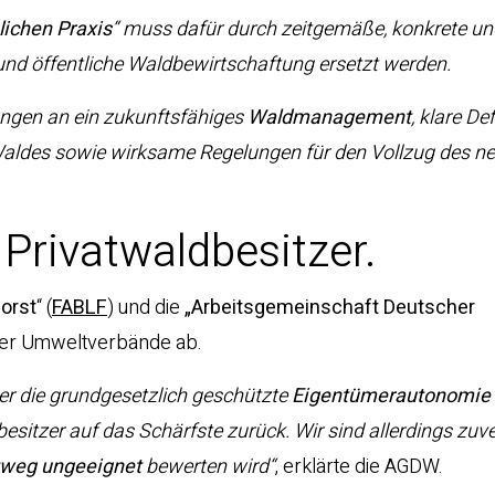
lichen Praxis
“ muss dafür durch zeitgemäße, konkrete un
 und öffentliche Waldbewirtschaftung ersetzt werden.
ungen an ein zukunftsfähiges
Waldmanagement
, klare De
Waldes sowie wirksame Regelungen für den Vollzug des n
 Privatwaldbesitzer.
orst
“ (
FABLF
) und die
„Arbeitsgemeinschaft Deutscher
der Umweltverbände ab.
r die grundgesetzlich geschützte
Eigentümerautonomie
sitzer auf das Schärfste zurück. Wir sind allerdings zuver
tweg ungeeignet
bewerten wird“
, erklärte die AGDW.