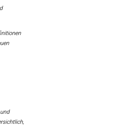
d
finitionen
euen
und
sichtlich,