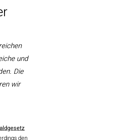
er
rreichen
eiche und
den. Die
ren wir
aldgesetz
erdings den