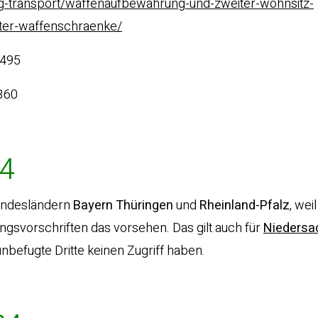
g-transport/waffenaufbewahrung-und-zweiter-wohnsitz-
lter-waffenschraenke/
.495
360
24
undesländern
Bayern
Thüringen
und
Rheinland-Pfalz
, wei
gsvorschriften das vorsehen. Das gilt auch für
Niedersa
nbefugte Dritte keinen Zugriff haben.