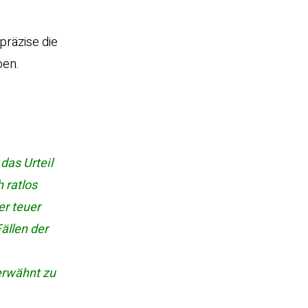
präzise die
ben.
das Urteil
 ratlos
er teuer
ällen der
erwähnt zu