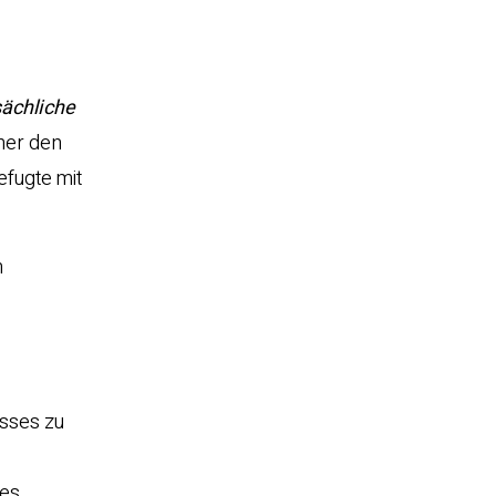
sächliche
gner den
efugte mit
n
osses zu
nes