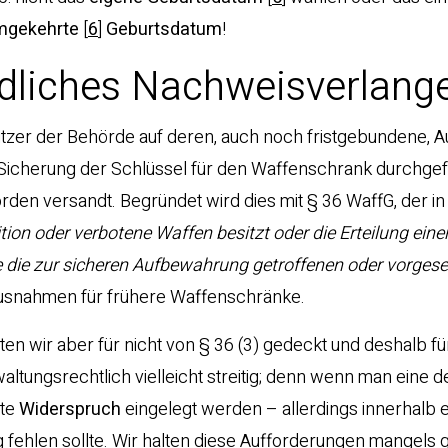
mgekehrte
[
6
]
Geburtsdatum
!
rdliches Nachweisverlang
tzer der Behörde auf deren, auch noch fristgebundene, 
icherung der Schlüssel für den Waffenschrank durchgef
den versandt. Begründet wird dies mit § 36 WaffG, der in
ion oder verbotene Waffen besitzt oder die Erteilung eine
e die zur sicheren Aufbewahrung getroffenen oder vorges
Ausnahmen für frühere Waffenschränke.
n wir aber für nicht von § 36 (3) gedeckt und deshalb fü
waltungsrechtlich vielleicht streitig; denn wenn man eine d
ste
Widerspruch
eingelegt werden – allerdings innerhalb 
fehlen sollte. Wir halten diese Aufforderungen mangels g