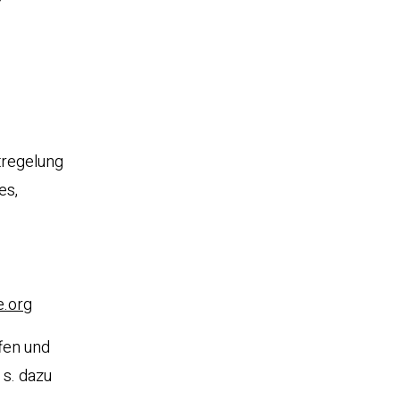
ltregelung
es,
e.org
fen und
 s. dazu