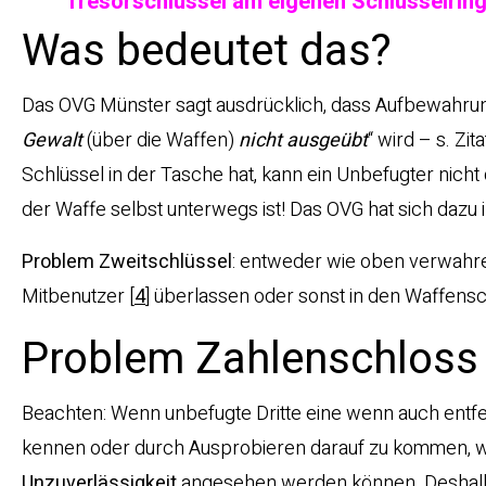
Tresorschlüssel am eigenen Schlüsselring 
Was bedeutet das?
Das OVG Münster sagt ausdrücklich, dass Aufbewahrungs
Gewalt
(über die Waffen)
nicht ausgeübt
“ wird – s. Zi
Schlüssel in der Tasche hat, kann ein Unbefugter nicht 
der Waffe selbst unterwegs ist! Das OVG hat sich dazu i
Problem Zweitschlüssel
: entweder wie oben verwahren
Mitbenutzer
[
4
]
überlassen oder sonst in den Waffensc
Problem Zahlenschloss
Beachten: Wenn unbefugte Dritte eine wenn auch entfe
kennen oder durch Ausprobieren darauf zu kommen, wir
Unzuverlässigkeit
angesehen werden können. Deshalb