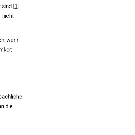
 sind.
[
1
]
 nicht
och: wenn
mkeit.
tsächliche
an die