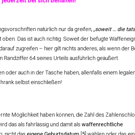
jederzeit bei sich behalten!
vorschriften natürlich nur da greifen, „
soweit … die tat
tat oben. Das ist auch richtig. Soweit der befugte Waffenei
darauf zugreifen – hier gilt nichts anderes, als wenn der B
n Randziffer 64 seines Urteils ausführlich geäußert.
 oder auch in der Tasche haben, allenfalls einem legale
hrank selbst einschließen!
rnte Möglichkeit haben können, die Zahl des Zahlenschl
d das als fahrlässig und damit als
waffenrechtliche
: nicht das
eigene Geburtsdatum
[
5
]
wählen oder das ei