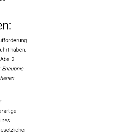
en:
Aufforderung
ührt haben.
 Abs. 3
r Erlaubnis
ehenen
r
erartige
eines
esetzlicher