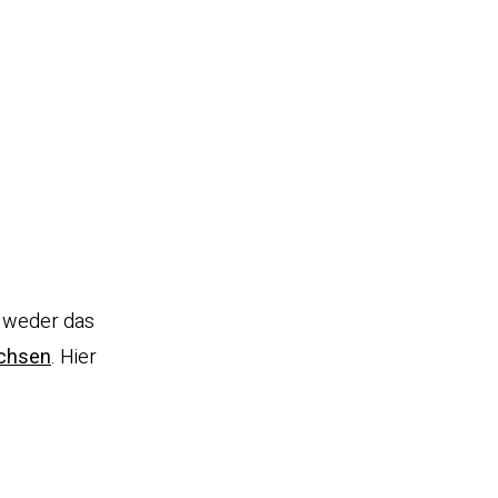
l weder das
chsen
. Hier