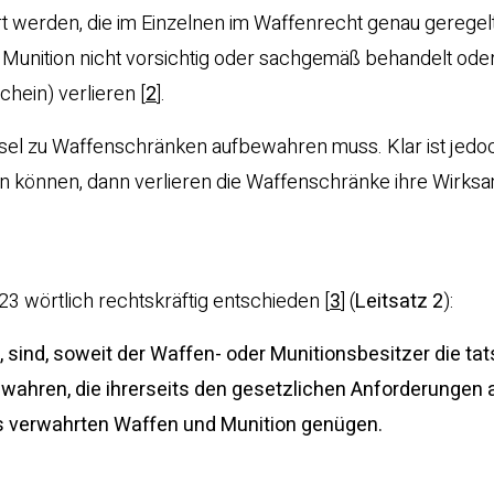
erden, die im Einzelnen im Waffenrecht genau geregelt
 Munition nicht vorsichtig oder sachgemäß behandelt oder
schein) verlieren
[
2
]
.
üssel zu Waffenschränken aufbewahren muss. Klar ist jed
gen können, dann verlieren die Waffenschränke ihre Wirksa
3 wörtlich rechtskräftig entschieden
[
3
]
(
Leitsatz 2
):
 sind, soweit der Waffen- oder Munitionsbesitzer die ta
ewahren, die ihrerseits den gesetzlichen Anforderungen 
s verwahrten Waffen und Munition genügen.