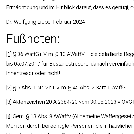
Ermächtigung und im Hinblick darauf, dass es genügt, de
Dr. Wolfgang Lipps Februar 2024
Fußnoten:
[1]
§ 36 WaffG i. V. m. § 13 AWaffV – die detaillierte R
bis 05.07.2017 für Bestandstresore, danach vereinfac
Innentresor oder nicht!
[2]
§ 5 Abs. 1 Nr. 2b i. V. m. § 45 Abs. 2 Satz 1 WaffG.
[3]
Aktenzeichen 20 A 2384/20 vom 30.08.2023 =
OVG 
[4]
Gem. § 13 Abs. 8 AWaffV (Allgemeine Waffengeset
Munition durch berechtigte Personen, die in häuslicher