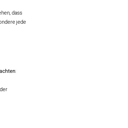
gehen, dass
sondere jede
achten
:
oder