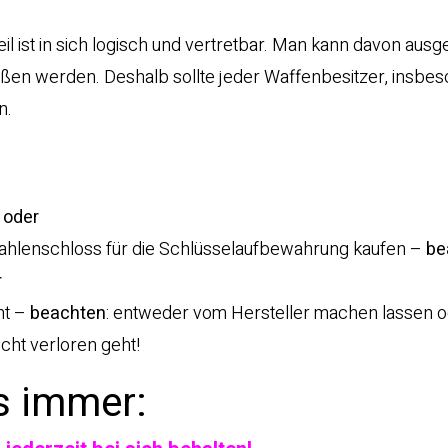
rteil ist in sich logisch und vertretbar. Man kann davon aus
eßen werden. Deshalb sollte jeder Waffenbesitzer, insbe
n.
,
oder
Zahlenschloss für die Schlüsselaufbewahrung kaufen –
be
r
ht –
beachten
: entweder vom Hersteller machen lassen 
icht verloren geht!
ls immer: