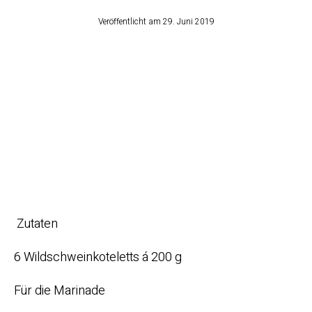
Veröffentlicht am
29. Juni 2019
Marinierte
Wildschweinkottlet
ts mit pikanter
Pflaumensauce
(für 6 Personen)
Zutaten
6 Wildschweinkoteletts á 200 g
Für die Marinade