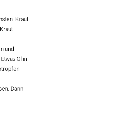
nsten. Kraut
 Kraut
en und
 Etwas Öl in
btropfen
ssen. Dann