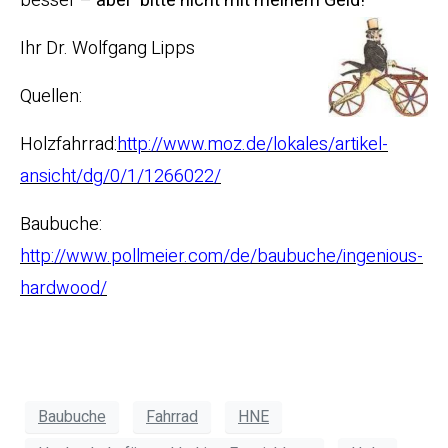
besser –
aber
bitte nicht mit meinem Geld!
Ihr Dr. Wolfgang Lipps
Quellen:
Holzfahrrad:
http://www.moz.de/lokales/artikel-
ansicht/dg/0/1/1266022/
Baubuche:
http://www.pollmeier.com/de/baubuche/ingenious-
hardwood/
Baubuche
Fahrrad
HNE