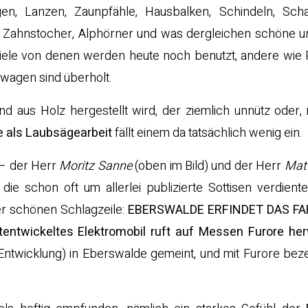
gen, Lanzen, Zaunpfähle, Hausbalken, Schindeln, Scha
n, Zahnstocher, Alphörner und was dergleichen schöne u
iele von denen werden heute noch benutzt, andere wie 
rwagen sind überholt.
 aus Holz hergestellt wird, der ziemlich unnütz oder, 
e als Laubsägearbeit
fällt einem da tatsächlich wenig ein.
 – der Herr
Moritz Sanne
(oben im Bild) und der Herr
Mat
ie schon oft um allerlei publizierte Sottisen verdient
er schönen Schlagzeile:
EBERSWALDE ERFINDET DAS FA
entwickeltes Elektromobil ruft auf Messen Furore her
Entwicklung) in Eberswalde gemeint, und mit Furore bez