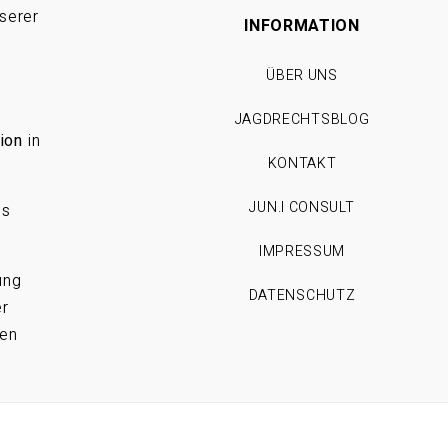
serer
INFORMATION
ÜBER UNS
JAGDRECHTSBLOG
ion
in
KONTAKT
JUN.I CONSULT
es
IMPRESSUM
ung
DATENSCHUTZ
er
ren