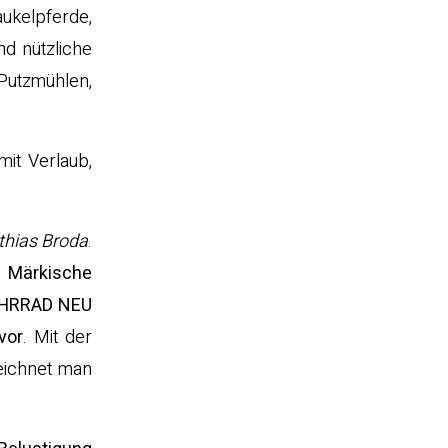
ukelpferde,
nd nützliche
Putzmühlen,
mit Verlaub,
thias Broda
.
e
Märkische
HRRAD NEU
vor
. Mit der
eichnet man