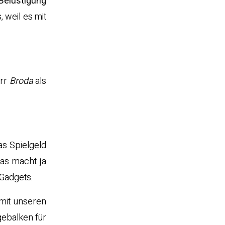
Belustigung
, weil es mit
err
Broda
als
as Spielgeld
das macht ja
 Gadgets.
 mit unseren
gebalken für