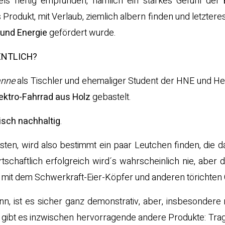
els heftig empfunden, nämlich ein starkes Gefühl der
s Produkt, mit Verlaub, ziemlich albern finden und letzteres
 und Energie
gefördert wurde.
ENTLICH?
nne
als Tischler und ehemaliger Student der HNE und H
ektro-Fahrrad aus Holz
gebastelt.
isch nachhaltig
.
osten, wird also bestimmt ein paar Leutchen finden, die d
tschaftlich erfolgreich wird´s wahrscheinlich nie, aber 
en mit dem Schwerkraft-Eier-Köpfer und anderen törichten
nn, ist es sicher ganz demonstrativ, aber, insbesondere
a gibt es inzwischen hervorragende andere Produkte: Tra