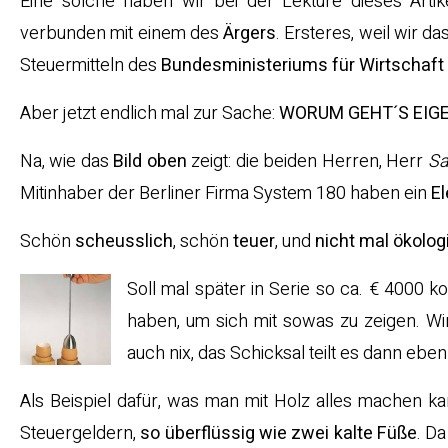
Eine solche haben wir bei der Lektüre dieses Artik
verbunden mit einem des
Ärgers
. Ersteres, weil wir da
Steuermitteln des
Bundesministeriums für Wirtschaft
Aber jetzt endlich mal zur Sache:
WORUM GEHT´S EIG
Na, wie das
Bild oben
zeigt: die beiden Herren, Herr
Sa
Mitinhaber der Berliner Firma System 180 haben ein
El
Schön
scheusslich
, schön
teuer
, und
nicht mal ökolog
Soll mal später in Serie so ca. € 4000 k
haben, um sich mit sowas zu zeigen. Wir
auch nix, das Schicksal teilt es dann eb
Als Beispiel dafür, was man mit Holz alles machen ka
Steuergeldern,
so überflüssig wie zwei kalte Füße
. D