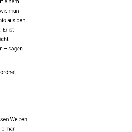
uf einem
 wie man
nto aus den
 Er ist
icht
in – sagen
eordnet,
essen Weizen
wie man