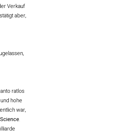
der Verkauf
ätigt aber,
zugelassen,
nto ratlos
t und hohe
entlich war,
pScience
.
lliarde