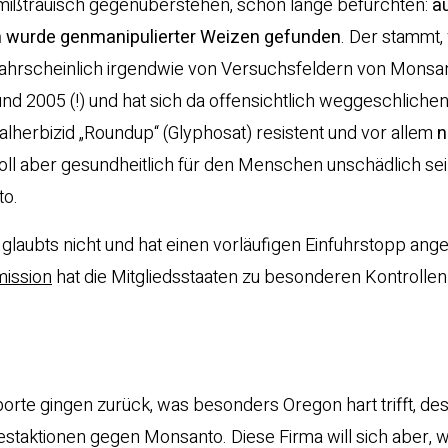
mißtrauisch gegenüberstehen, schon lange befürchten:
a
n wurde genmanipulierter Weizen gefunden
. Der stammt,
ahrscheinlich irgendwie von Versuchsfeldern von Monsa
d 2005 (!) und hat sich da offensichtlich weggeschlichen.
lherbizid „Roundup“ (Glyphosat) resistent und vor allem
n
soll aber gesundheitlich für den Menschen unschädlich se
to.
glaubts nicht und hat einen vorläufigen Einfuhrstopp ang
ission
hat die Mitgliedsstaaten zu besonderen Kontrollen
porte gingen zurück, was besonders Oregon hart trifft, d
estaktionen gegen Monsanto. Diese Firma will sich aber, 