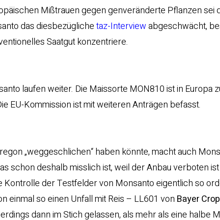
ropäischen Mißtrauen gegen genveränderte Pflanzen sei 
santo das diesbezügliche
taz-Interview
abgeschwächt, best
entionelles Saatgut konzentriere.
santo laufen weiter. Die Maissorte MON810 ist in Europa 
Die EU-Kommission ist mit weiteren Anträgen befasst.
regon „weggeschlichen“ haben könnte, macht auch Monsa
s schon deshalb misslich ist, weil der Anbau verboten is
e Kontrolle der Testfelder von Monsanto eigentlich so ord
n einmal so einen Unfall mit Reis – LL601 von
Bayer Cro
llerdings dann im Stich gelassen, als mehr als eine halbe Mi