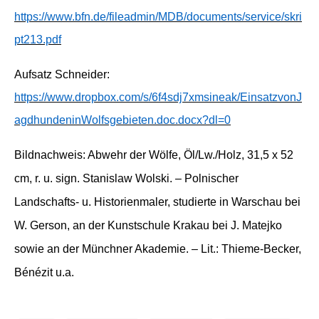
https://www.bfn.de/fileadmin/MDB/documents/service/skri
pt213.pdf
Aufsatz Schneider
:
https://www.dropbox.com/s/6f4sdj7xmsineak/EinsatzvonJ
agdhundeninWolfsgebieten.doc.docx?dl=0
Bildnachweis
:
Abwehr der Wölfe, Öl/Lw./Holz, 31,5 x 52
cm, r. u. sign. Stanislaw Wolski. – Polnischer
Landschafts- u. Historienmaler, studierte in Warschau bei
W. Gerson, an der Kunstschule Krakau bei J. Matejko
sowie an der Münchner Akademie. – Lit.: Thieme-Becker,
Bénézit u.a.