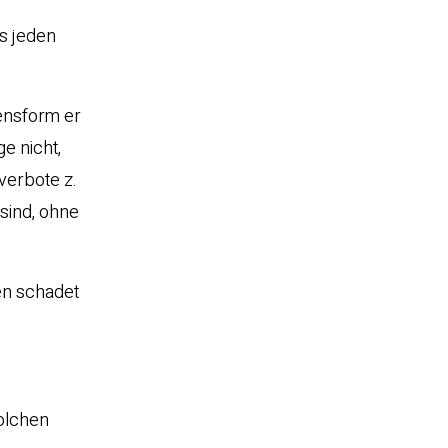
es jeden
ensform er
ge nicht,
verbote z.
sind, ohne
en schadet
olchen