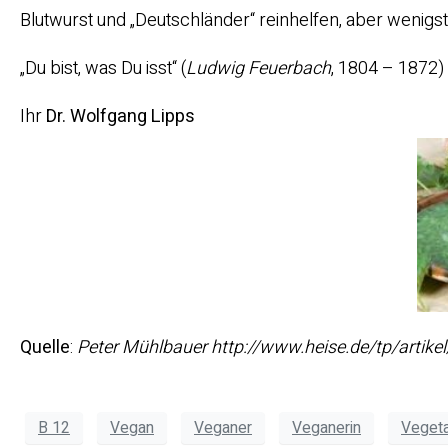
Blutwurst und „Deutschländer“ reinhelfen, aber wenigst
„Du bist, was Du isst“ (
Ludwig Feuerbach
, 1804 – 1872)
Ihr
Dr. Wolfgang Lipps
Quelle
:
Peter Mühlbauer http://www.heise.de/tp/artike
B 12
Vegan
Veganer
Veganerin
Vegeta