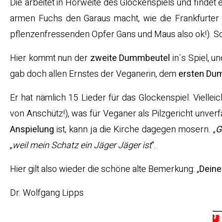
Die arbeitet in Hörweite des Glockenspiels und findet e
armen Fuchs den Garaus macht, wie die Frankfurter
pflenzenfressenden Opfer Gans und Maus also ok!). So
Hier kommt nun der
zweite Dummbeutel
in´s Spiel, u
gab doch allen Ernstes der Veganerin, dem
ersten Du
Er hat nämlich 15 Lieder für das Glockenspiel. Vielleic
von Anschütz!), was für Veganer als Pilzgericht unverfä
Anspielung
ist, kann ja die Kirche dagegen mosern. „
G
„
weil mein Schatz ein Jäger Jäger ist
“.
Hier gilt also wieder die schöne alte Bemerkung: „
Deine
Dr. Wolfgang Lipps