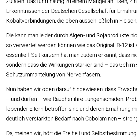
Zutaten. Das führt häufig zu einem Mangel an Eisen, Z
Erkenntnissen der Deutschen Gesellschaft für Ernähru
Kobaltverbindungen, die eben ausschließlich in Fleisc
Die kann man leider durch
Algen-
und
Sojaprodukte
nic
so verwertet werden können wie das Original. B-12 ist a
essentiell. Seit kurzem hat man zudem erkannt, dass n
sondern dass die Wirkungen stärker sind – das Gehirn
Schutzummantelung von Nervenfasern.
Nun haben wir oben darauf hingewiesen, dass Erwachse
– und dürfen – wie Raucher ihre Lungenschäden. Prob
lebender Eltern betroffen sind und deren Ernährung
deutlich verstärkten Bedarf nach Cobolaminen – stren
Da, meinen wir, hört die Freiheit und Selbstbestimmung