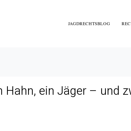
JAGDRECHTSBLOG
REC
in Hahn, ein Jäger – und z
l aus dem Volksstück: