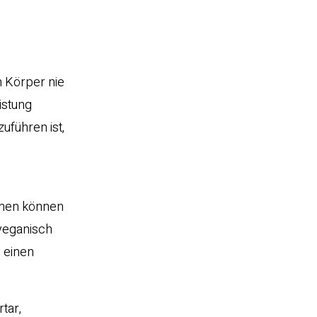
m Körper nie
istung
uführen ist,
hmen können
veganisch
 einen
tar,