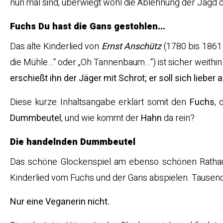
nun mal sind, überwiegt wohl die Ablehnung der Jagd d
Fuchs Du hast die Gans gestohlen…
Das alte Kinderlied von
Ernst Anschütz
(1780 bis 1861 
die Mühle…“ oder „Oh Tannenbaum…“) ist sicher weithi
erschießt ihn der Jäger mit Schrot; er soll sich lieber
Diese kurze Inhaltsangabe erklärt somit den
Fuchs
, 
Dummbeutel
, und wie kommt der
Hahn
da rein?
Die handelnden Dummbeutel
Das schöne Glockenspiel am ebenso schönen Rathaus
Kinderlied vom Fuchs und der Gans abspielen. Tause
Nur eine Veganerin nicht.