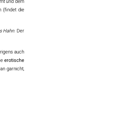
mmt und dem
(findet die
s Hahn
. Der
brigens auch
ine
erotische
gan garnicht,