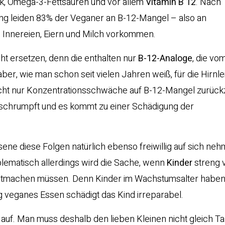
ink, Omega-3-Fettsäuren und vor allem
Vitamin B 12
. Nach
ng leiden 83% der Veganer an B-12-Mangel – also an
h, Innereien, Eiern und Milch vorkommen.
ht ersetzen, denn die enthalten nur
B-12-Analoge
, die vo
ber, wie man schon seit vielen Jahren weiß, für die Hirnle
icht nur Konzentrationsschwäche auf B-12-Mangel zurückz
 schrumpft und es kommt zu einer Schädigung der
ne diese Folgen natürlich ebenso freiwillig auf sich ne
lematisch allerdings wird die Sache, wenn
Kinder
streng 
 mitmachen müssen. Denn Kinder im Wachstumsalter haben
g veganes Essen schädigt das Kind irreparabel.
 auf. Man muss deshalb den lieben Kleinen nicht gleich Tar