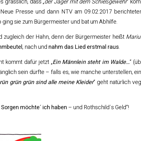
s grässlich, dass „
der Jäger mit dem Schießgewehr
“ ko
 Neue Presse und dann NTV am 09.02.2017 berichteten 
 ging sie zum Bürgermeister und bat um Abhilfe.
nd zugleich der Hahn, denn der Bürgermeister heißt
Mariu
mmbeutel
, nach und
nahm das Lied erstmal raus
.
ht kommt dafür jetzt „
Ein Männlein steht im Walde…
“ (ü
nglich sein dürfte – falls es, wie manche unterstellen, e
rün grün grün sind alle meine Kleider
“ geht natürlich ve
 Sorgen möchte´ ich haben
– und Rothschild´s Geld“!