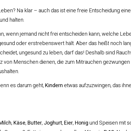
eben? Na klar – auch das ist eine freie Entscheidung ein
und halten.
ann, wenn jemand nicht frei entscheiden kann, welche Leb
, gesund oder erstrebenswert hält. Aber das heißt noch lan
scheidet, ungesund zu leben, darf das! Deshalb sind Rauch
hutz von Menschen dienen, die zum Mitrauchen gezwungen 
ushalten.
wenn es darum geht,
Kindern
etwas aufzuzwingen, das ihn
Milch
,
Käse
,
Butter
,
Joghurt
,
Eier
,
Honig
und Speisen mit s