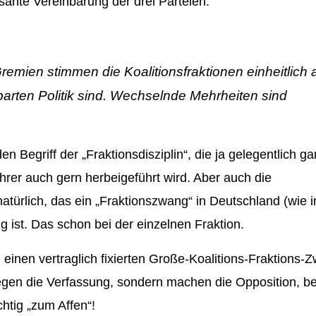
ssante Vereinbarung der drei Parteien:
mien stimmen die Koalitionsfraktionen einheitlich a
barten Politik sind. Wechselnde Mehrheiten sind
en Begriff der „
Fraktionsdisziplin
“, die ja gelegentlich ga
ührer auch gern herbeigeführt wird. Aber auch die
ürlich, das ein „
Fraktionszwang
“ in Deutschland (wie i
ig
ist. Das schon bei der einzelnen Fraktion.
einen vertraglich fixierten
Große-Koalitions-Fraktions-
 gegen die Verfassung, sondern machen die Opposition, be
htig „zum Affen“!