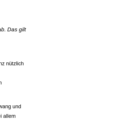
b. Das gilt
nz nützlich
n
Zwang
und
i allem