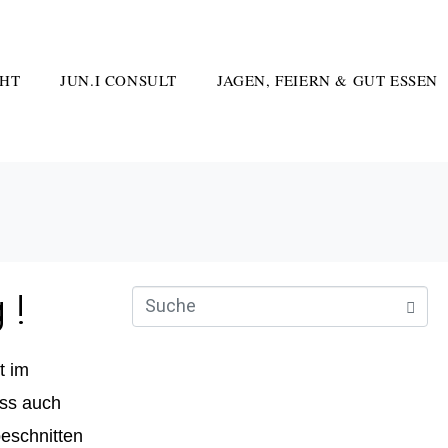
HT
JUN.I CONSULT
JAGEN, FEIERN & GUT ESSEN
 !
t im
ass auch
eschnitten