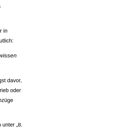
s
r in
tlich:
ewissen
st davor,
rieb oder
chzüge
 unter „8.