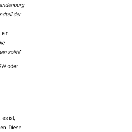
randenburg
dteil der
 ein
ie
en sollte
“.
NRW oder
es ist,
ten
. Diese