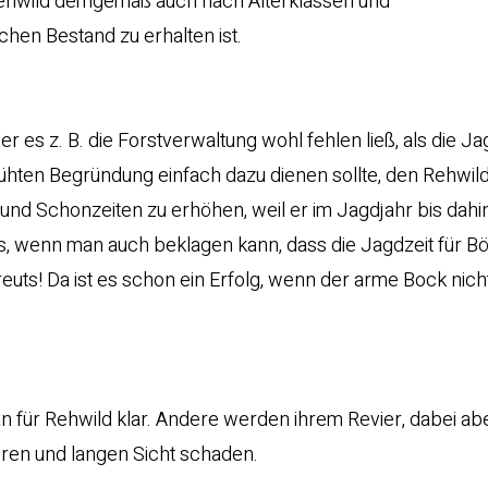
 Rehwild demgemäß auch nach Alterklassen und
hen Bestand zu erhalten ist.
r es z. B. die Forstverwaltung wohl fehlen ließ, als die Ja
hten Begründung einfach dazu dienen sollte, den Rehwi
nd Schonzeiten zu erhöhen, weil er im Jagdjahr bis dahin
s, wenn man auch beklagen kann, dass die Jagdzeit für B
uts! Da ist es schon ein Erfolg, wenn der arme Bock nic
.
ür Rehwild klar. Andere werden ihrem Revier, dabei abe
eren und langen Sicht schaden.