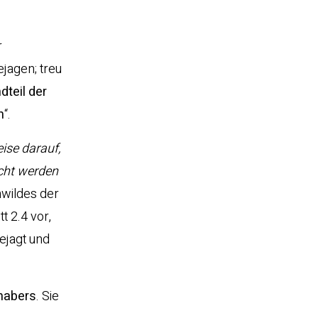
r
jagen; treu
dteil der
n
“.
ise darauf,
icht werden
nwildes der
tt 2.4 vor,
bejagt und
nhabers
. Sie