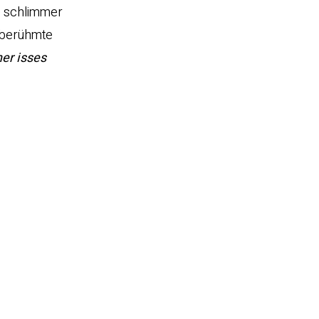
e schlimmer
 berühmte
her isses