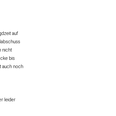
gdzeit auf
ldabschuss
 nicht
öcke bis
ht auch noch
r leider