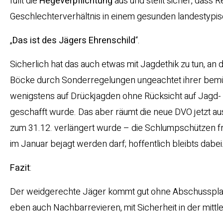
füllt die
Hegeverpflichtung
aus und stellt sicher, dass
Geschlechterverhältnis in einem gesunden landestypisc
„
Das ist des Jägers Ehrenschild
“.
Sicherlich hat das auch etwas mit Jagdethik zu tun, an de
Böcke durch Sonderregelungen ungeachtet ihrer bemü
wenigstens auf Drückjagden ohne Rücksicht auf Jagd- u
geschafft wurde. Das aber räumt die neue DVO jetzt au
zum 31.12. verlängert wurde – die Schlumpschützen fre
im Januar bejagt werden darf; hoffentlich bleibts dabei
Fazit
:
Der weidgerechte Jäger kommt gut ohne Abschussplan f
eben auch Nachbarrevieren, mit Sicherheit in der mittl