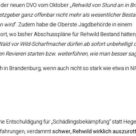
h der neuen DVO vom Oktober „
Rehwild von Stund an in B
etzgeber ganz offenbar nicht mehr als wesentlicher Bestan
n wird
“. Zudem habe die Oberste Jagdbehörde in einem
rt, wo bisher Abschusspläne für Rehwild Bestand hätten,
Wald vor Wild-Scharfmacher dürfen ab sofort unbehelligt d
 Revieren starten bzw. weiterführen, wie man besser sag
uch in Brandenburg, wenn auch nicht so stark wie etwa in 
ine Entschuldigung für „Schädlingsbekämpfung“ statt Hege: 
erfahrungen, verdammt
schwer, Rehwild wirklich auszurot