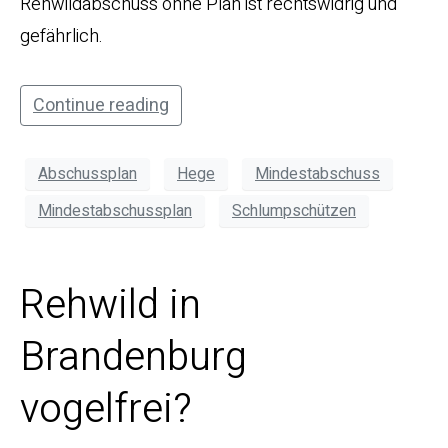
Rehwildabschuss ohne Plan ist rechtswidrig und
gefährlich.
Continue reading
Abschussplan
Hege
Mindestabschuss
Mindestabschussplan
Schlumpschützen
Rehwild in
Brandenburg
vogelfrei?