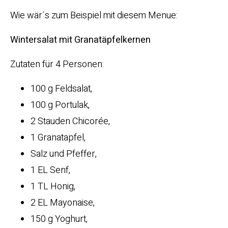
Wie wär´s zum Beispiel mit diesem Menue:
Wintersalat mit Granatäpfelkernen
Zutaten für 4 Personen:
100 g Feldsalat,
100 g Portulak,
2 Stauden Chicorée,
1 Granatapfel,
Salz und Pfeffer,
1 EL Senf,
1 TL Honig,
2 EL Mayonaise,
150 g Yoghurt,