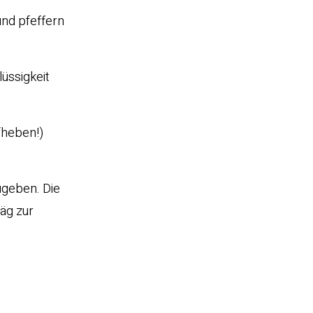
und pfeffern
lüssigkeit
fheben!)
ugeben. Die
äg zur