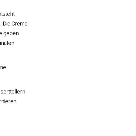
tsteht.
n. Die Creme
ne geben
inuten
hne
serttellern
rnieren.