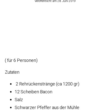
Veröffentlicht am
28. Juni 2019
Rehrückenmedaill
ons in Speck mit
Rosmarin und
Preiselbeercoulis
( für 6 Personen)
Zutaten
2 Rehrückenstränge (ca 1200 gr)
12 Scheiben Bacon
Salz
Schwarzer Pfeffer aus der Mühle