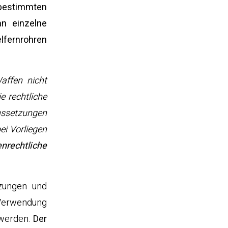
bestimmten
an einzelne
lfernrohren
affen nicht
e rechtliche
ussetzungen
ei Vorliegen
nrechtliche
tzungen und
Verwendung
 werden.
Der