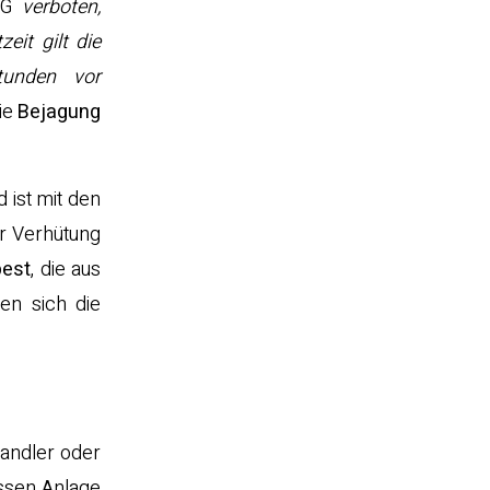
gdG
verboten,
it gilt die
tunden vor
ie
Bejagung
 ist mit den
ur Verhütung
pest
, die aus
en sich die
wandler oder
essen Anlage