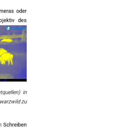
ameras oder
jektiv des
quellen) in
warzwild zu
en
Schreiben