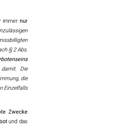
er immer
nur
zulässigen
ssbilligten
ach § 2 Abs.
rbotenseins
damit. Die
timmung, die
 Einzelfalls
ubte Zwecke
bot
und das