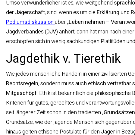
Umso verwunderlicher ist es, wie weitgehend
sprachl
der Jägerschaft
, sind, wenn es um die
Erklärung und R
Podiumsdiskussion
über „
Leben nehmen – Verantwor
Jagdverbandes (
DJV
) anhört, dann hat man nach eine
erschöpfen sich in wenig sachkundigen Plattitüden und
Jagdethik v. Tierethik
Wie jedes menschliche Handeln in einer zivilisierten Ges
Rechtsregeln
, sondern muss auch
ethisch vertretbar
s
Mitgeschöpf
. Ethik ist bekanntlich die philosophisc
Kriterien für gutes, gerechtes und verantwortungsvoll
seit längerer Zeit schon in den tradierten „
Grundsätzen
Grundsätze, wie der jagende Mensch sich gegenüber dem 
hinaus gelten ethische Postulate für den Jäger in Bezug