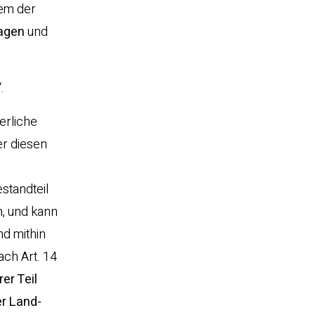
em der
agen
und
“.
erliche
er diesen
standteil
n, und kann
und mithin
ach Art. 14
er Teil
er Land-