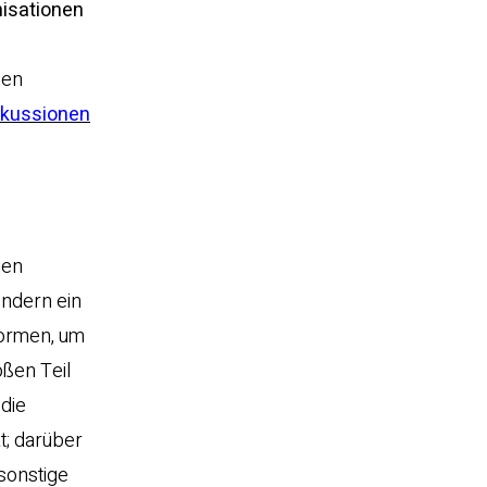
isationen
hen
skussionen
gen
ondern ein
Normen, um
oßen Teil
 die
t; darüber
 sonstige