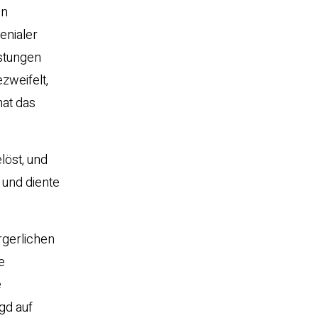
en
enialer
istungen
ezweifelt,
hat das
löst, und
 und diente
ürgerlichen
ie
e
gd auf