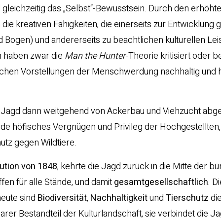
gleichzeitig das „Selbst“-Bewusstsein. Durch den erhöht
e kreativen Fähigkeiten, die einerseits zur Entwicklung g
Bogen) und andererseits zu beachtlichen kulturellen Le
en haben zwar die
Man the Hunter
-Theorie kritisiert oder b
lichen Vorstellungen der Menschwerdung nachhaltig und 
e Jagd dann weitgehend von Ackerbau und Viehzucht abge
rde höfisches Vergnügen und Privileg der Hochgestellten,
utz gegen Wildtiere.
ution von 1848
, kehrte die Jagd zurück in die Mitte der b
fen für alle Stände, und damit
gesamtgesellschaftlich
. D
heute sind
Biodiversität
,
Nachhaltigkeit
und
Tierschutz
di
rer Bestandteil der Kulturlandschaft, sie verbindet die Ja