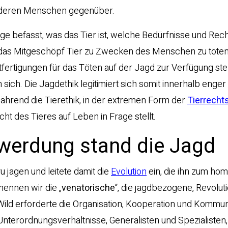
nderen Menschen gegenüber.
rage befasst, was das Tier ist, welche Bedürfnisse und Rech
st, das Mitgeschöpf Tier zu Zwecken des Menschen zu töt
ertigungen für das Töten auf der Jagd zur Verfügung stell
 sich. Die Jagdethik legitimiert sich somit innerhalb enger
rend die Tierethik, in der extremen Form der
Tierrech
t des Tieres auf Leben in Frage stellt.
erdung stand die Jagd
 jagen und leitete damit die
Evolution
ein, die ihn zum ho
ennen wir die „
venatorische
“, die jagdbezogene, Revolut
Wild erforderte die Organisation, Kooperation und Kommun
terordnungsverhältnisse, Generalisten und Spezialisten,