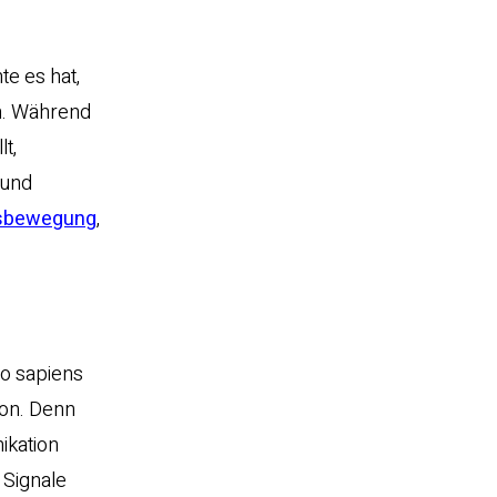
te es hat,
en. Während
t,
 und
tsbewegung
,
mo sapiens
ion. Denn
ikation
 Signale