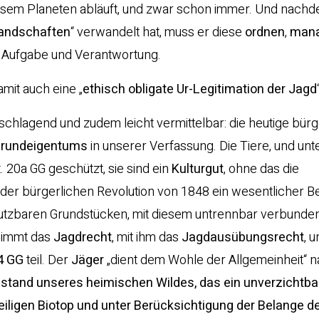
sem Planeten abläuft, und zwar schon immer. Und nachd
landschaften
“ verwandelt hat, muss er diese
ordnen
,
man
, Aufgabe und Verantwortung.
mit auch eine „
ethisch obligate Ur-Legitimation der Jagd
 schlagend und zudem leicht vermittelbar: die heutige bürg
Grundeigentums
in unserer Verfassung. Die Tiere, und unt
. 20a GG geschützt, sie sind ein
Kulturgut
, ohne das die
t der bürgerlichen Revolution von 1848 ein wesentlicher Be
 nutzbaren Grundstücken, mit diesem untrennbar verbunde
 nimmt das
Jagdrecht
, mit ihm das
Jagdausübungsrecht
, 
14 GG
teil. Der
Jäger
„dient dem Wohle der Allgemeinheit“ n
stand unseres heimischen Wildes, das ein unverzichtbar
eiligen Biotop und unter Berücksichtigung der Belange d