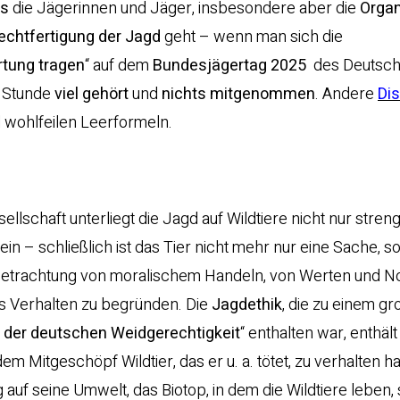
os
die Jägerinnen und Jäger, insbesondere aber die
Organ
echtfertigung der Jagd
geht – wenn man sich die
tung tragen
“ auf dem
Bundesjägertag 2025
des Deutsc
r Stunde
viel gehört
und
nichts mitgenommen
. Andere
Di
 wohlfeilen Leerformeln.
ellschaft unterliegt die Jagd auf Wildtiere nicht nur stren
ein – schließlich ist das Tier nicht mehr nur eine Sache, s
he Betrachtung von moralischem Handeln, von Werten und 
es Verhalten zu begründen. Die
Jagdethik
, die zu einem gr
 der deutschen Weidgerechtigkeit
“ enthalten war, enthält
Mitgeschöpf Wildtier, das er u. a. tötet, zu verhalten ha
 auf seine Umwelt, das Biotop, in dem die Wildtiere leben,