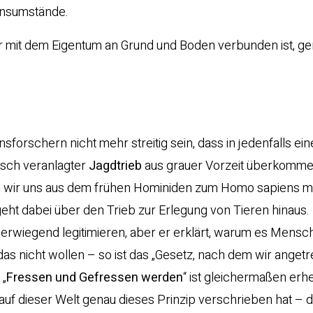
ensumstände.
r mit dem Eigentum an Grund und Boden verbunden ist, gen
sforschern nicht mehr streitig sein, dass in jedenfalls ei
isch veranlagter
Jagdtrieb
aus grauer Vorzeit überkommen
ass wir uns aus dem frühen Hominiden zum Homo sapiens mi
ht dabei über den Trieb zur Erlegung von Tieren hinaus.
überwiegend legitimieren, aber er erklärt, warum es Mensch
as nicht wollen – so ist das „Gesetz, nach dem wir angetre
 „
Fressen und Gefressen werden
“ ist gleichermaßen erh
f dieser Welt genau dieses Prinzip verschrieben hat – di