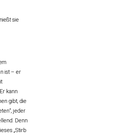
ießt sie
nem
 ist – er
t
 Er kann
en gibt, die
ten“, jeder
ellend. Denn
eses „Stirb