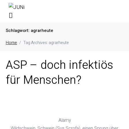
Schlagwort:
agrarheute
Home
Tag Archives: agrarheute
ASP – doch infektiös
für Menschen?
Alamy
Wildschwein, Schwein (Sus Scrofa), einen Sprung über