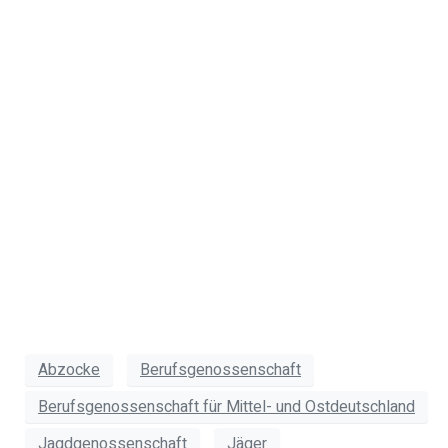
gilt: Nichts
gefallen lassen
und nur keinen
Streit vermeiden!
Ihr
Dr. Wolfgang Lipps
Abzocke
Berufsgenossenschaft
Berufsgenossenschaft für Mittel- und Ostdeutschland
Jagdgenossenschaft
Jäger