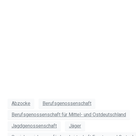
gilt: Nichts
gefallen lassen
und nur keinen
Streit vermeiden!
Ihr
Dr. Wolfgang Lipps
Abzocke
Berufsgenossenschaft
Berufsgenossenschaft für Mittel- und Ostdeutschland
Jagdgenossenschaft
Jäger