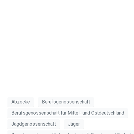
gilt: Nichts
gefallen lassen
und nur keinen
Streit vermeiden!
Ihr
Dr. Wolfgang Lipps
Abzocke
Berufsgenossenschaft
Berufsgenossenschaft für Mittel- und Ostdeutschland
Jagdgenossenschaft
Jäger