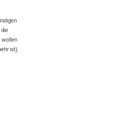
nstigen
e die
 wollen
hr ist),