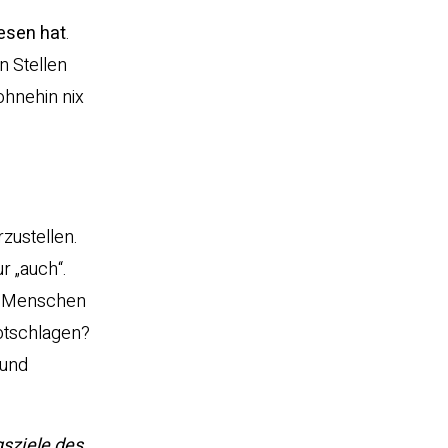
lesen hat
.
en Stellen
ohnehin nix
zustellen.
r „auch“.
n Menschen
Totschlagen?
 und
gsziele des