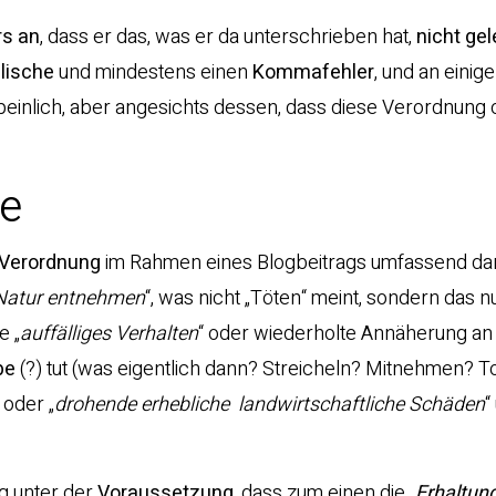
rs an
, dass er das, was er da unterschrieben hat,
nicht ge
lische
und mindestens einen
Kommafehler
, und an einig
 peinlich, aber angesichts dessen, dass diese Verordnung 
te
 Verordnung
im Rahmen eines Blogbeitrags umfassend dar
 Natur entnehmen
“, was nicht „Töten“ meint, sondern das nu
e „
auffälliges Verhalten
“ oder wiederholte Annäherung a
pe
(?) tut (was eigentlich dann? Streicheln? Mitnehmen? 
“ oder „
drohende erhebliche landwirtschaftliche Schäden
“
g unter der
Voraussetzung
, dass zum einen die „
Erhaltun