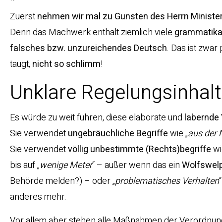
Zuerst
nehmen wir mal zu Gunsten des Herrn Ministe
Denn das Machwerk enthält ziemlich viele
grammatika
falsches bzw. unzureichendes Deutsch
. Das ist zwar
taugt,
nicht so schlimm
!
Unklare Regelungsinhal
Es würde zu weit führen, diese elaborate und
labernde
Sie verwendet
ungebräuchliche Begriffe
wie „
aus der
Sie verwendet
völlig unbestimmte (Rechts)begriffe
wi
bis auf „
wenige Meter
“ – außer wenn das ein
Wolfswel
Behörde melden?) – oder „
problematisches Verhalten
anderes mehr.
Vor allem aber stehen alle Maßnahmen der Verordnun