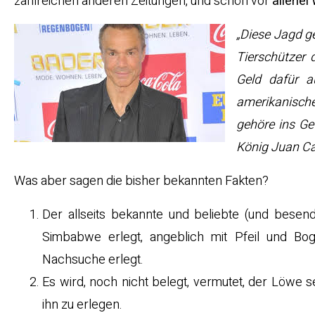
zahlreichen anderen Zeitungen, und schön vor
allerle
„Diese Jagd ge
Tierschützer d
Geld dafür a
amerikanisch
gehöre ins Ge
König Juan Car
Was aber sagen die bisher bekannten Fakten?
Der allseits bekannte und beliebte (und besen
Simbabwe erlegt, angeblich mit Pfeil und 
Nachsuche erlegt.
Es wird, noch nicht belegt, vermutet, der Löwe
ihn zu erlegen.