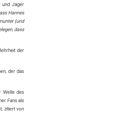
r und Jäger
dass Hannes
 munter (und
elegen, dass
Mehrheit der
en, der das
r Welle des
ner Fans als
 zitiert von