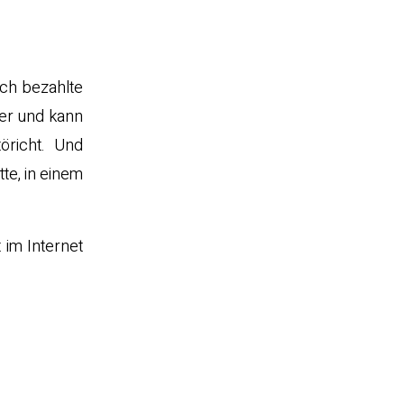
och bezahlte
der und kann
öricht. Und
te, in einem
 im Internet