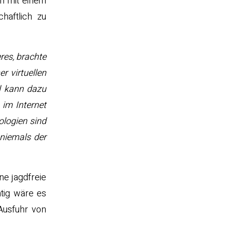
hn mit einem
haftlich zu
res, brachte
r virtuellen
il kann dazu
 im Internet
ologien sind
 niemals der
ne jagdfreie
htig wäre es
Ausfuhr von