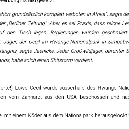
i Werbung
ins Bild gesetzt:
hört grundsätzlich komplett verboten in Afrika“, sagte de
er „Berliner Zeitung“. Aber es sei Praxis, dass reiche Leu
uf den Tisch legen. Regierungen würden geschmiert
e Jäger, der Cecil im Hwange-Nationalpark in Simbabw
fängnis, sagte Jaenicke. Jeder Großwildjäger, darunter 
los, habe solch einen Shitstorm verdient.
derte!) Löwe Cecil wurde ausserhalb des Hwange-Natio
Bogen vom Zahnarzt aus den USA beschossen und nac
 sei mit einem Köder aus dem Nationalpark herausgelock