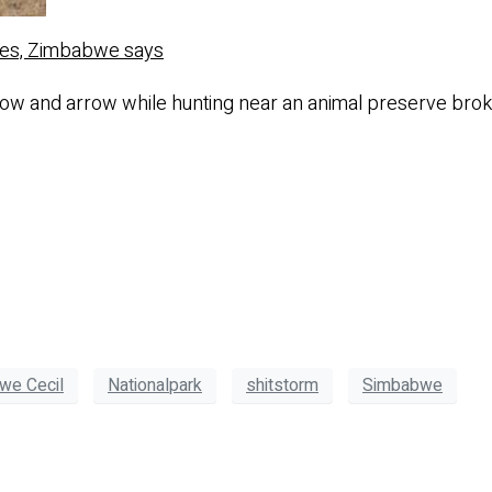
ules, Zimbabwe says
 bow and arrow while hunting near an animal preserve bro
we Cecil
Nationalpark
shitstorm
Simbabwe