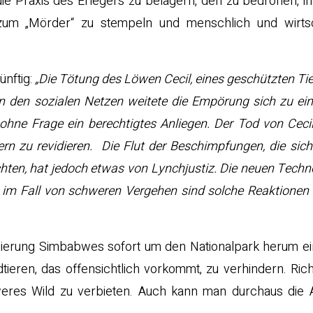
 die Praxis des Erlegers zu belagern, den zu bedrohen, i
zum „Mörder“ zu stempeln und menschlich und wirtsc
ünftig:
„Die Tötung des Löwen Cecil, eines geschützten Tie
n den sozialen Netzen weitete die Empörung sich zu eine
 ohne Frage ein berechtigtes Anliegen. Der Tod von Cec
rn zu revidieren. Die Flut der Beschimpfungen, die sich
ten, hat jedoch etwas von Lynchjustiz. Die neuen Techn
h im Fall von schweren Vergehen sind solche Reaktionen
egierung Simbabwes sofort um den Nationalpark herum ei
ieren, das offensichtlich vorkommt, zu verhindern. Ric
eres Wild zu verbieten. Auch kann man durchaus die 