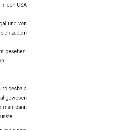
h in den USA
egal und von
t sich zudem
ht gesehen.
nn.
 und deshalb
egal gewesen
is man dann
usste.