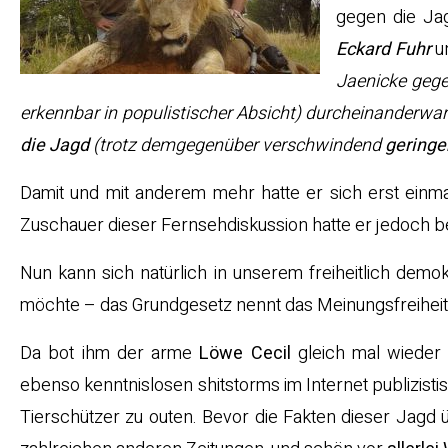
gegen die Jag
Eckard
Fuhr
un
Jaenicke gege
erkennbar in populistischer Absicht) durcheinanderwa
die Jagd
(trotz demgegenüber verschwindend
geringe
Damit und mit anderem mehr hatte er sich erst einm
Zuschauer dieser Fernsehdiskussion hatte er jedoch be
Nun kann sich natürlich in unserem freiheitlich de
möchte – das Grundgesetz nennt das Meinungsfreihei
Da bot ihm der arme
Löwe Cecil
gleich mal wieder 
ebenso kenntnislosen shitstorms im Internet publizist
Tierschützer zu outen. Bevor die Fakten dieser Jagd ü