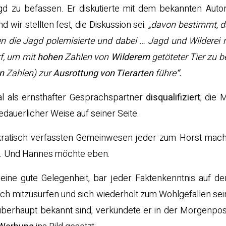
d zu befassen. Er diskutierte mit dem bekannten Auto
d wir stellten fest, die Diskussion sei:
„davon bestimmt, 
n die Jagd polemisierte und dabei … Jagd und Wilderei
rf, um mit
hohen
Zahlen von
Wilderern
getöteter Tier zu b
n
Zahlen) zur
Ausrottung von Tierarten
führe
“.
al als ernsthafter Gesprächspartner
disqualifiziert
; die 
dauerlicher Weise auf seiner Seite.
mokratisch verfassten Gemeinwesen jeder zum Horst mach
t. Und Hannes möchte eben.
eine gute Gelegenheit, bar jeder Faktenkenntnis auf de
isch mitzusurfen und sich wiederholt zum Wohlgefallen sei
berhaupt bekannt sind, verkündete er in der Morgenpost,