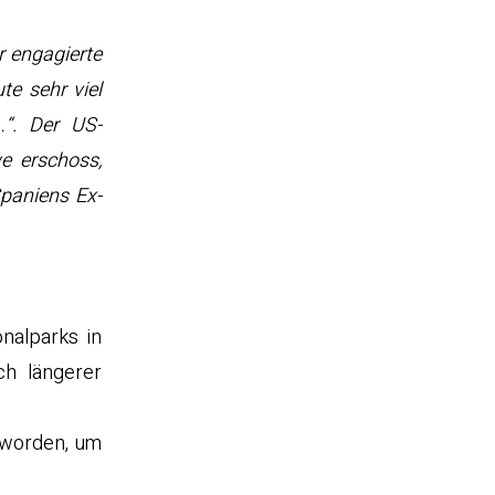
r engagierte
te sehr viel
…“. Der US-
e erschoss,
Spaniens Ex-
nalparks in
h längerer
t worden, um