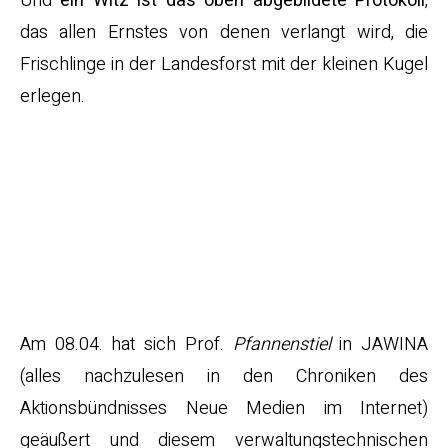
Und
ein Witz
ist das oben abgebildete Protokoll
,
das allen Ernstes von denen verlangt wird, die
Frischlinge in der Landesforst mit der kleinen Kugel
erlegen.
..das so geborene
Mäuslein ist
sowohl
unpraktisch …
Am 08.04. hat sich Prof.
Pfannenstiel
in JAWINA
(alles nachzulesen in den Chroniken des
Aktionsbündnisses Neue Medien im Internet)
geäußert und diesem verwaltungstechnischen