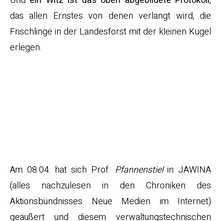
Und
ein Witz
ist das oben abgebildete Protokoll
,
das allen Ernstes von denen verlangt wird, die
Frischlinge in der Landesforst mit der kleinen Kugel
erlegen.
..das so geborene
Mäuslein ist
sowohl
unpraktisch …
Am 08.04. hat sich Prof.
Pfannenstiel
in JAWINA
(alles nachzulesen in den Chroniken des
Aktionsbündnisses Neue Medien im Internet)
geäußert und diesem verwaltungstechnischen