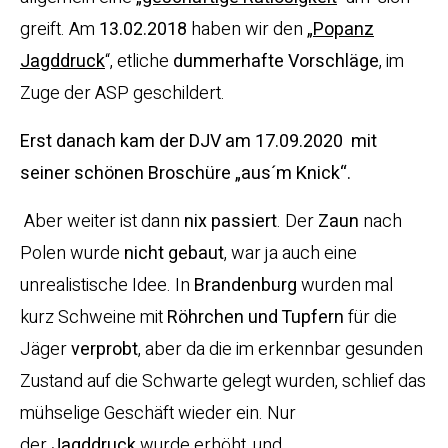
greift. Am
13.02.2018
haben wir den
„
Popanz
Jagddruck
“, etliche
dummerhafte Vorschläge
, im
Zuge der ASP geschildert.
Erst danach kam der DJV am 17.09.2020 mit
seiner schönen Broschüre „aus´m Knick“.
Aber weiter ist dann
nix passiert
. Der
Zaun
nach
Polen wurde
nicht
gebaut
, war ja auch eine
unrealistische Idee. In
Brandenburg
wurden mal
kurz Schweine mit
Röhrchen und Tupfern
für die
Jäger
verprobt
, aber da die im erkennbar gesunden
Zustand auf die Schwarte gelegt wurden, schlief das
mühselige Geschäft wieder ein. Nur
der
Jagddruck
wurde erhöht, und