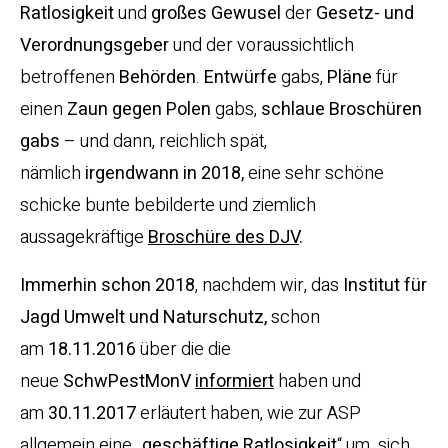
Ratlosigkeit
und
großes Gewusel
der
Gesetz- und
Verordnungsgeber
und der voraussichtlich
betroffenen
Behörden
.
Entwürfe
gabs,
Pläne
für
einen
Zaun gegen Polen
gabs,
schlaue Broschüren
gabs
– und dann, reichlich spät,
nämlich
irgendwann in 2018,
eine sehr schöne
schicke bunte bebilderte und ziemlich
aussagekräftige
Broschüre des DJV
.
Immerhin schon 2018
, nachdem wir, das
Institut für
Jagd Umwelt und Naturschutz,
schon
am
18.11.2016
über die die
neue
SchwPestMonV
informiert
haben und
am
30.11.2017
erläutert haben, wie zur ASP
allgemein eine
„
geschäftige
Ratlosigkeit
“ um sich