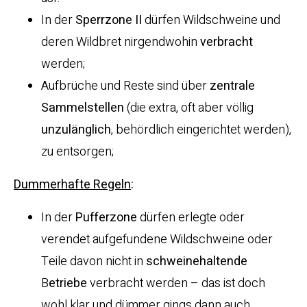
In der
Sperrzone II
dürfen Wildschweine und
deren Wildbret nirgendwohin
verbracht
werden;
Aufbrüche und Reste sind über
zentrale
Sammelstellen
(die extra, oft aber völlig
unzulänglich
, behördlich eingerichtet werden),
zu entsorgen;
Dummerhafte Regeln
:
In der
Pufferzone
dürfen erlegte oder
verendet aufgefundene Wildschweine oder
Teile davon nicht in
schweinehaltende
B
etriebe
verbracht werden – das ist doch
wohl klar und dümmer gings dann auch