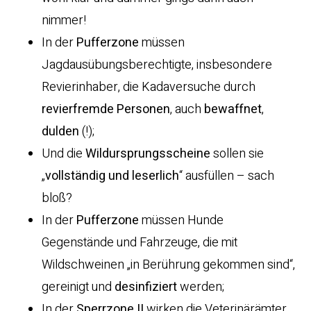
nimmer!
In der
Pufferzone
müssen
Jagdausübungsberechtigte, insbesondere
Revierinhaber, die Kadaversuche durch
revierfremde
Personen
, auch
bewaffnet
,
dulden
(!);
Und die
Wildursprungsscheine
sollen sie
„
vollständig und leserlich
“ ausfüllen – sach
bloß?
In der
Pufferzone
müssen Hunde
Gegenstände und Fahrzeuge, die mit
Wildschweinen „in Berührung gekommen sind“,
gereinigt und
desinfiziert
werden;
In der
Sperrzone II
wirken die Veterinärämter