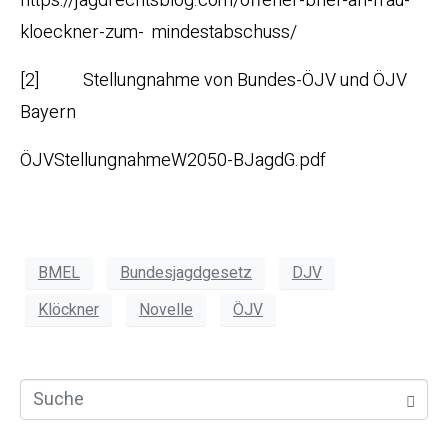
https://jagdrechtsblog.com/offener-brief-an-frau-
kloeckner-zum- mindestabschuss/
[2] Stellungnahme von Bundes-ÖJV und ÖJV
Bayern
ÖJVStellungnahmeW2050-BJagdG.pdf
BMEL
Bundesjagdgesetz
DJV
Klöckner
Novelle
ÖJV