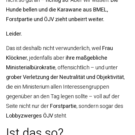
nicht so gut an –
richtig so
. Aber wir wissen:
Die
Hunde bellen und die Karawane aus BMEL,
Forstpartie und ÖJV zieht unbeirrt weiter.
Leider.
Das ist deshalb nicht verwunderlich, weil
Frau
Klöckner
, jedenfalls aber
ihre maßgebliche
Ministerialbürokratie
, offensichtlich – und unter
grober Verletzung der Neutralität und Objektivität
,
die ein Ministerium allen Interessengruppen
gegenüber an den Tag legen sollte – voll auf der
Seite nicht nur der
Forstpartie
, sondern sogar des
Lobbyzwerges ÖJV
steht.
Ist das so?