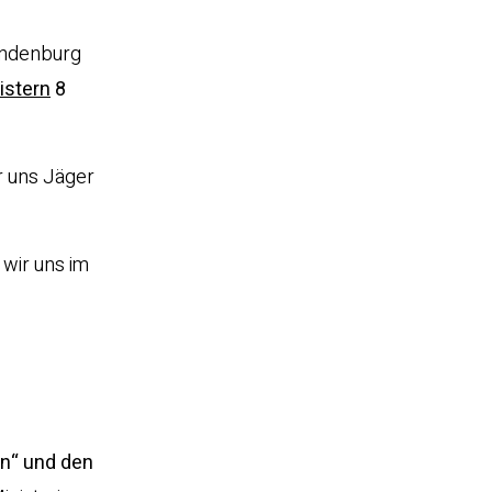
randenburg
istern
8
r uns Jäger
 wir uns im
n“ und den