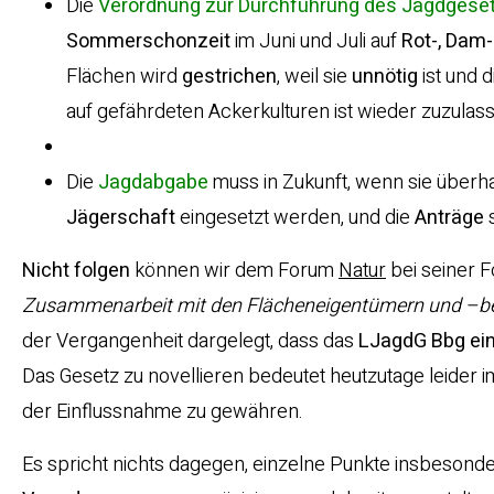
Die
Verordnung zur Durchführung des Jagdgeset
Sommerschonzeit
im Juni und Juli auf
Rot-, Dam
Flächen wird
gestrichen
, weil sie
unnötig
ist und 
auf gefährdeten Ackerkulturen ist wieder zuzulas
Die
Jagdabgabe
muss in Zukunft, wenn sie überh
Jägerschaft
eingesetzt werden, und die
Anträge
s
Nicht folgen
können wir dem Forum
Natur
bei seiner 
Zusammenarbeit mit den Flächeneigentümern und –be
der Vergangenheit dargelegt, dass das
LJagdG Bbg ein
Das Gesetz zu novellieren bedeutet heutzutage leide
der Einflussnahme zu gewähren.
Es spricht nichts dagegen, einzelne Punkte insbesond