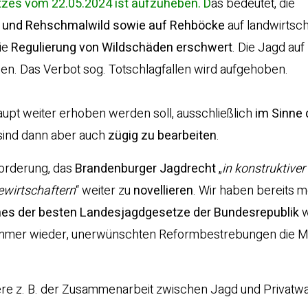
zes vom 22.05.2024 ist aufzuheben. D
as bedeutet, die
- und Rehschmalwild sowie auf Rehböcke
auf landwirtsch
die
Regulierung von Wildschäden erschwert
. Die Jagd au
sen. Das Verbot sog. Totschlagfallen wird aufgehoben.
aupt weiter erhoben werden soll, ausschließlich
im Sinne 
ind dann aber auch
zügig zu bearbeiten
.
Forderung, das
Brandenburger Jagdrecht
„
in konstruktiver
wirtschaftern
“ weiter zu
novellieren
. Wir haben bereits m
es der besten Landesjagdgesetze der Bundesrepublik
w
r immer wieder, unerwünschten Reformbestrebungen die M
ere z. B. der Zusammenarbeit zwischen Jagd und Privatw