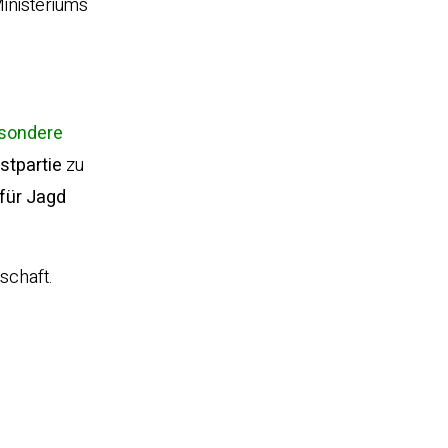
inisteriums
esondere
stpartie
zu
für Jagd
schaft.