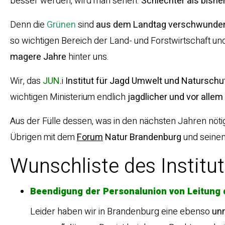
besser werden, wird man sehen.
Schlechter als bishe
Denn die
Grünen
sind
aus dem Landtag verschwunde
so wichtigen Bereich der Land- und Forstwirtschaft un
magere Jahre
hinter uns.
Wir, das
JUN
.
i
Institut für Jagd Umwelt und Naturschu
wichtigen Ministerium endlich
jagdlicher und vor allem
Aus der Fülle dessen, was in den nächsten Jahren nötig 
Übrigen mit dem
Forum
Natur Brandenburg
und seine
Wunschliste des Institut
Beendigung der Personalunion von Leitung 
Leider haben wir in Brandenburg eine ebenso
unn