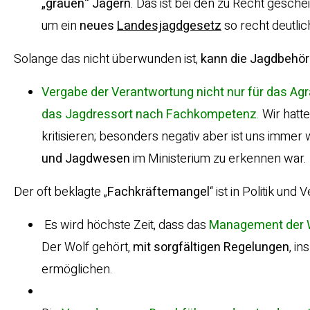
„grauen“ Jägern
. Das ist bei den zu Recht gesch
um ein
neues
Landesjagdgesetz
so recht deutli
Solange das nicht überwunden ist,
kann die Jagdbehörd
Vergabe der Verantwortung nicht nur für das Agr
das Jagdressort nach Fachkompetenz
.
Wir hatte
kritisieren; besonders negativ aber ist uns immer 
und Jagdwesen
im Ministerium zu erkennen war. 
Der oft beklagte „
Fachkräftemangel
“ ist in Politik u
Es wird höchste Zeit, dass das
Management der Wo
Der Wolf gehört,
mit sorgfältigen Regelungen
, i
ermöglichen.