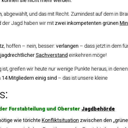
r können sie nicht mehr werden.
n
, abgewählt, und das mit Recht. Zumindest auf dem in B
d der Jagd haben wir mit
zwei inkompetenten grünen
Min
tz
, hoffen – nein, besser:
verlangen
– dass jetzt in dem fü
 jagdrechtlicher
Sachverstand
einkehren möge!
ist, greifen wir heute nur wenige Punkte heraus, in denen
n
14 Mitgliedern einig sind
– das ist unsere kleine
s:
der Forstabteilung und Oberster
Jagdbehörde
ötige wie törichte
Konfliktsituation
zwischen den „grüne