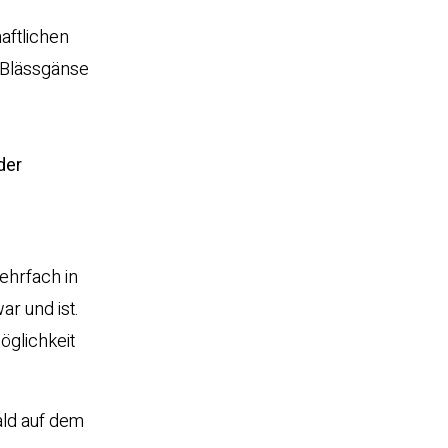
aftlichen
f Blässgänse
der
ehrfach in
ar und ist.
öglichkeit
ald auf dem