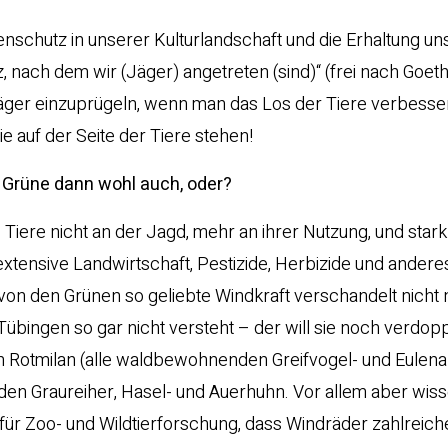
nschutz in unserer Kulturlandschaft und die Erhaltung un
, nach dem wir (Jäger) angetreten (sind)“ (frei nach Goethe
Jäger einzuprügeln, wenn man das Los der Tiere verbesser
e auf der Seite der Tiere stehen!
 Grüne dann wohl auch, oder?
 Tiere nicht an der Jagd, mehr an ihrer Nutzung, und star
, extensive Landwirtschaft, Pestizide, Herbizide und ander
 von den Grünen so geliebte Windkraft verschandelt nicht 
bingen so gar nicht versteht – der will sie noch verdop
en Rotmilan (alle waldbewohnenden Greifvogel- und Eulena
en Graureiher, Hasel- und Auerhuhn. Vor allem aber wiss
für Zoo- und Wildtierforschung, dass Windräder zahlreich