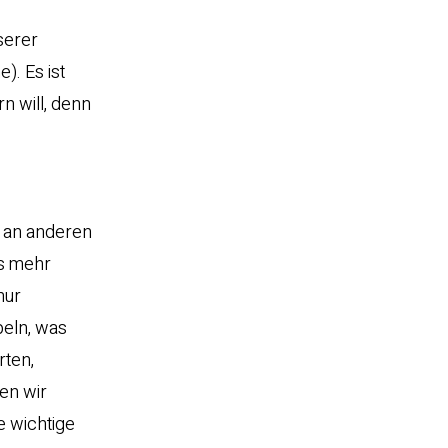
serer
). Es ist
n will, denn
k an anderen
es mehr
nur
peln, was
rten,
en wir
e wichtige