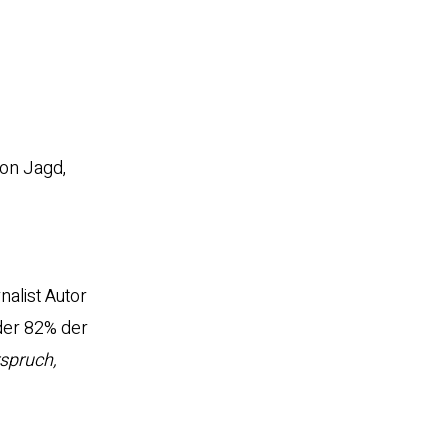
von Jagd,
nalist Autor
der 82% der
rspruch,