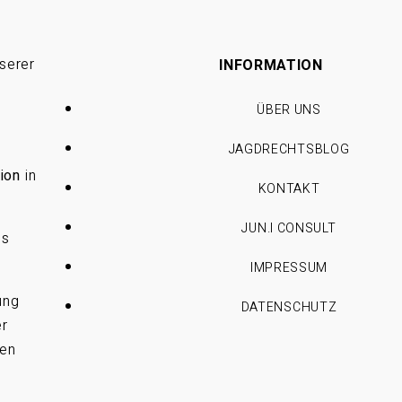
serer
INFORMATION
ÜBER UNS
JAGDRECHTSBLOG
ion
in
KONTAKT
JUN.I CONSULT
es
IMPRESSUM
ung
DATENSCHUTZ
er
ren