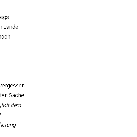
wegs
em Lande
 noch
n
 vergessen
uten Sache
„Mit dem
d
cherung