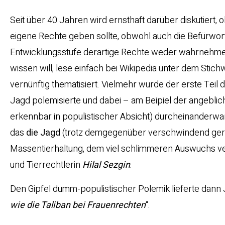
Seit über 40 Jahren wird ernsthaft darüber diskutiert,
eigene Rechte geben sollte, obwohl auch die Befürwort
Entwicklungsstufe derartige Rechte weder wahrnehmen 
wissen will, lese einfach bei Wikipedia unter dem Stich
vernünftig thematisiert. Vielmehr wurde der erste Tei
Jagd polemisierte und dabei – am Beipiel der angebli
erkennbar in populistischer Absicht) durcheinanderwar
das
die Jagd
(trotz demgegenüber verschwindend ger
Massentierhaltung, dem viel schlimmeren Auswuchs ver
und Tierrechtlerin
Hilal Sezgin
.
Den Gipfel dumm-populistischer Polemik lieferte dann 
wie die Taliban bei Frauenrechten
“.