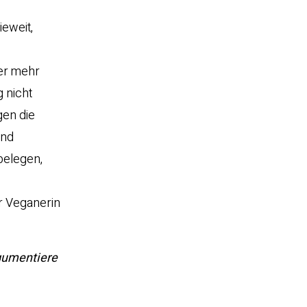
ieweit,
Wer mehr
g nicht
gen die
und
belegen,
r Veganerin
gumentiere