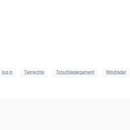
log in
Tierrechte
Totschlagargument
Windräder