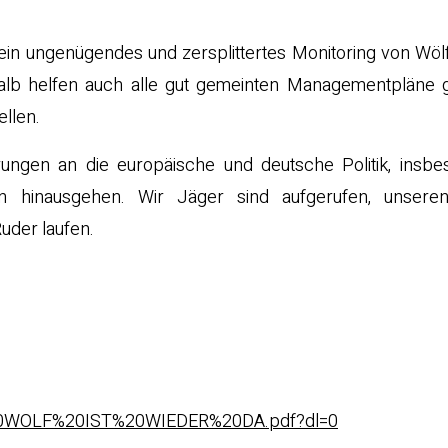
ein ungenügendes und zersplittertes Monitoring von Wöl
halb helfen auch alle gut gemeinten Managementpläne 
ellen.
rungen an die europäische und deutsche Politik, insbe
onen hinausgehen. Wir Jäger sind aufgerufen, unser
uder laufen.
%20WOLF%20IST%20WIEDER%20DA.pdf?dl=0