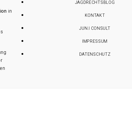
JAGDRECHTSBLOG
ion
in
KONTAKT
JUN.I CONSULT
es
IMPRESSUM
ung
DATENSCHUTZ
er
ren