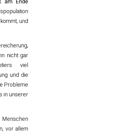
nk am Ende
fspopulation
r kommt, und
ereicherung,
nn nicht gar
tiers viel
rung und die
che Probleme
 in unserer
om Menschen
, vor allem