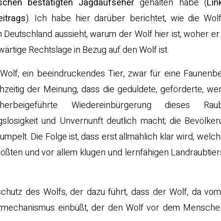
schen bestätigten Jagdaufseher
gehalten habe (
Li
itrags
). Ich habe hier darüber berichtet, wie die Wol
n Deutschland aussieht, warum der Wolf hier ist, woher e
ärtige Rechtslage in Bezug auf den Wolf ist.
 Wolf, ein beeindruckendes Tier, zwar für eine Faunenb
chzeitig der Meinung, dass die geduldete, geförderte, we
 herbeigeführte Wiedereinbürgerung dieses Raub
slosigkeit und Unvernunft deutlich macht; die Bevölke
rumpelt. Die Folge ist, dass erst allmählich klar wird, wel
ten und vor allem klugen und lernfähigen Landraubtiers
lschutz des Wolfs, der dazu führt, dass der Wolf, da v
tzmechanismus einbüßt, der den Wolf vor dem Menschen