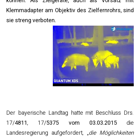
können. Als Zielgeräte, auch als Vorsatz mit
Klemmadapter am Objektiv des Zielfernrohrs, sind
sie streng verboten.
Die
trickr
eiche
bayeri
sche Lösung
Der bayerische Landtag hatte mit Beschluss Drs.
17/
4811
, 17/
5375 vom 03.03.2015
die
Landesregierung aufgefordert, „
die Möglichkeiten