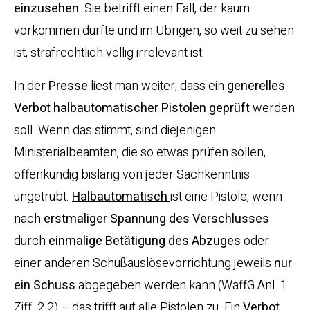
einzusehen
. Sie betrifft einen Fall, der kaum
vorkommen dürfte und im Übrigen, so weit zu sehen
ist, strafrechtlich völlig irrelevant ist.
In der
Presse
liest man weiter, dass ein
generelles
Verbot halbautomatischer Pistolen geprüft
werden
soll. Wenn das stimmt, sind diejenigen
Ministerialbeamten, die so etwas prüfen sollen,
offenkundig bislang von jeder Sachkenntnis
ungetrübt.
Halbautomatisch
ist eine Pistole, wenn
nach
erstmaliger Spannung des Verschlusses
durch
einmalige Betätigung des Abzuges
oder
einer anderen Schußauslösevorrichtung jeweils
nur
ein Schuss
abgegeben werden kann (WaffG Anl. 1
Ziff. 2.2) – das trifft auf alle Pistolen zu. Ein
Verbot