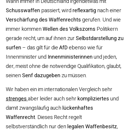
Wann immer in Deutschland irgendetwas mit
Schusswaffen
passiert, wird
reflexartig
nach einer
Verschärfung des Waffenrechts
gerufen. Und wie
immer kommen
Wellen des Volkszorns
Politikern
gerade recht, um auf ihnen zur
Selbstdarstellung
zu
surfen
– das gilt für die
AfD
ebenso wie für
Innenminister und
Innenministerinnen
und jeden,
der, meist ohne die notwendige Qualifikation, glaubt,
seinen
Senf dazugeben
zu müssen.
Wir haben ein im internationalen Vergleich sehr
strenges
aber leider auch sehr
kompliziertes
und
damit zwangsläufig auch
lückenhaftes
Waffenrecht
. Dieses Recht regelt
selbstverständlich nur den
legalen Waffenbesitz
,