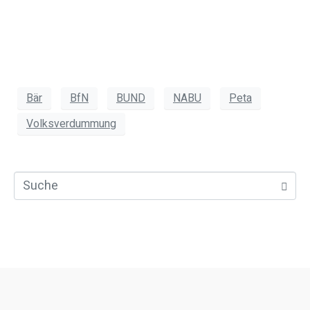
Bär
BfN
BUND
NABU
Peta
Volksverdummung