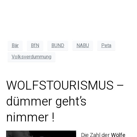
Bär
BfN
BUND
NABU
Peta
Volksverdummung
WOLFSTOURISMUS –
dümmer geht’s
nimmer !
Die Zahl der
Wölfe