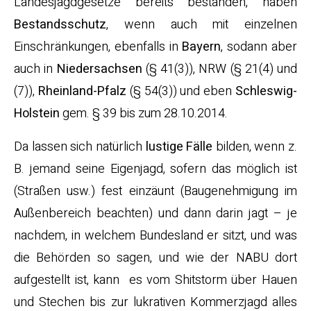
Landesjagdgesetze bereits bestanden, haben
Bestandsschutz
, wenn auch mit einzelnen
Einschränkungen, ebenfalls in
Bayern
, sodann aber
auch in
Niedersachsen
(§ 41(3)), NRW (§ 21(4) und
(7)),
Rheinland-Pfalz
(§ 54(3)) und eben
Schleswig-
Holstein
gem. § 39 bis zum 28.10.2014.
Da lassen sich natürlich
lustige Fälle
bilden, wenn z.
B. jemand seine Eigenjagd, sofern das möglich ist
(Straßen usw.) fest einzäunt (Baugenehmigung im
Außenbereich beachten) und dann darin jagt – je
nachdem, in welchem Bundesland er sitzt, und was
die Behörden so sagen, und wie der NABU dort
aufgestellt ist, kann es vom Shitstorm über Hauen
und Stechen bis zur lukrativen Kommerzjagd alles