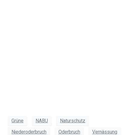
Politik auf jegliche
Enteignung mit
Bezug auf
Maßnahmen im
Niederoderbruch
unumgänglich!
Grüne
NABU
Naturschutz
Niederoderbruch
Oderbruch
Vernässung