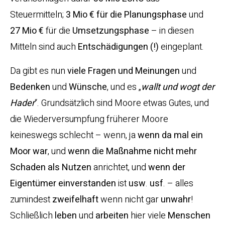
Steuermitteln;
3 Mio € für die Planungsphase
und
27
Mio
€
für die
Umsetzungsphase
– in diesen
Mitteln sind auch
Entschädigungen (!)
eingeplant.
Da gibt es nun
viele Fragen und Meinungen
und
Bedenken
und
Wünsche
, und es „
wallt und wogt der
Hader
“. Grundsätzlich sind Moore etwas Gutes, und
die Wiederversumpfung früherer Moore
keineswegs schlecht – wenn, ja
wenn da mal ein
Moor war
, und
wenn die Maßnahme nicht mehr
Schaden als Nutzen
anrichtet, und
wenn der
Eigentümer einverstanden
ist
usw
.
usf
. – alles
zumindest
zweifelhaft
wenn nicht gar
unwahr
!
Schließlich
leben
und
arbeiten
hier viele
Menschen