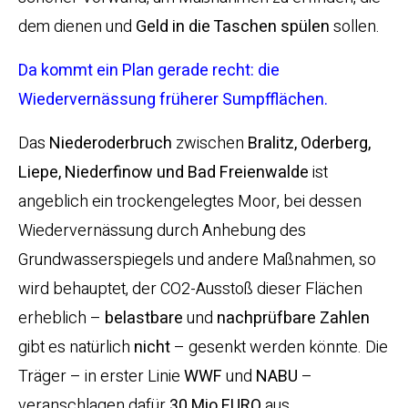
dem dienen und
Geld in die Taschen spülen
sollen.
Da kommt ein Plan gerade recht: die
Wiedervernässung früherer Sumpfflächen.
Das
Niederoderbruch
zwischen
Bralitz, Oderberg,
Liepe, Niederfinow und Bad Freienwalde
ist
angeblich ein trockengelegtes Moor, bei dessen
Wiedervernässung durch Anhebung des
Grundwasserspiegels und andere Maßnahmen, so
wird behauptet, der CO2-Ausstoß dieser Flächen
erheblich –
belastbare
und
nachprüfbare
Zahlen
gibt es natürlich
nicht
– gesenkt werden könnte. Die
Träger – in erster Linie
WWF
und
NABU
–
veranschlagen dafür
30 Mio EURO
aus