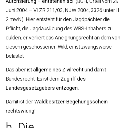
Autorisierung – entstehen soll
(BGH, Urteil vom 29.
Juni 2004 – VI ZR 211/03, NJW 2004, 3326 unter II
2 mwN). Hier entsteht für den Jagdpächter die
Pflicht, die Jagdausübung des WBS-Inhabers zu
dulden, er verliert das Aneignungsrecht an dem von
diesem geschossenen Wild, er ist zwangsweise
belastet.
Das aber ist
allgemeines Zivilrecht
und damit
Bundesrecht. Es ist dem
Zugriff des
Landesgesetzgebers entzogen.
Damit ist der W
aldbesitzer-Begehungsschein
rechtswidrig
!
b. Die