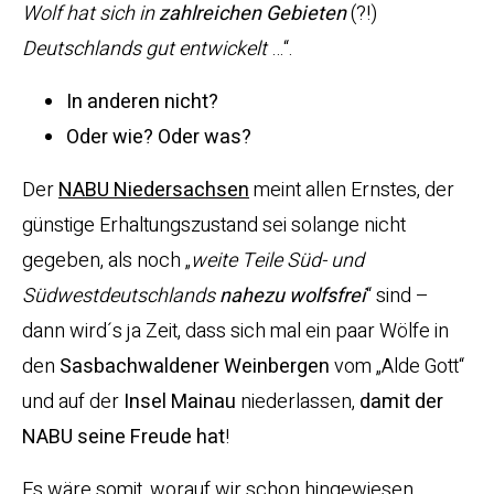
Wolf hat sich in
zahlreichen Gebieten
(?!)
Deutschlands gut entwickelt
…“.
In anderen nicht?
Oder wie? Oder was?
Der
NABU Niedersachsen
meint allen Ernstes, der
günstige Erhaltungszustand sei solange nicht
gegeben, als noch „
weite Teile Süd- und
Südwestdeutschlands
nahezu wolfsfrei
“ sind –
dann wird´s ja Zeit, dass sich mal ein paar Wölfe in
den
Sasbachwaldener
Weinbergen
vom „Alde Gott“
und auf der
Insel
Mainau
niederlassen,
damit der
NABU seine Freude hat
!
Es wäre somit, worauf wir schon hingewiesen