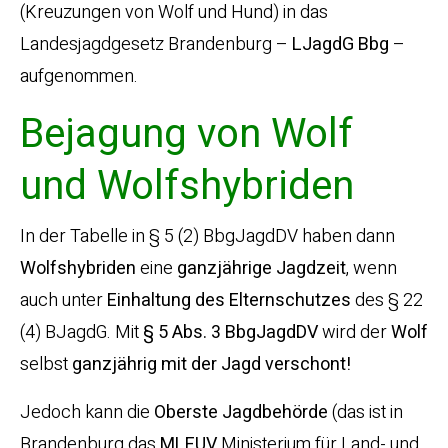
(Kreuzungen von Wolf und Hund) in das
Landesjagdgesetz Brandenburg –
LJagdG Bbg
–
aufgenommen.
Bejagung von Wolf
und Wolfshybriden
In der Tabelle in § 5 (2) BbgJagdDV haben dann
Wolfshybriden
eine
ganzjährige
Jagdzeit
, wenn
auch unter
Einhaltung des Elternschutzes
des § 22
(4) BJagdG. Mit
§ 5 Abs. 3 BbgJagdDV
wird der
Wolf
selbst
ganzjährig mit der Jagd verschont!
Jedoch kann die
Oberste Jagdbehörde
(das ist in
Brandenburg das
MLEUV
Ministerium für Land- und