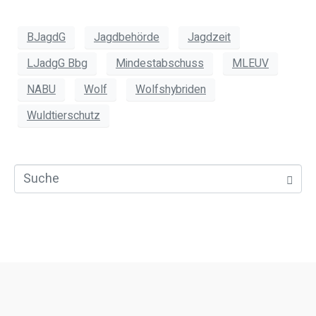
BJagdG
Jagdbehörde
Jagdzeit
LJadgG Bbg
Mindestabschuss
MLEUV
NABU
Wolf
Wolfshybriden
Wuldtierschutz